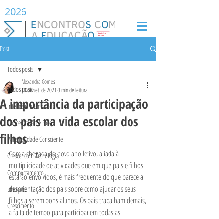
2026
Post
Todos posts
Alexandra Gomes
Todos posts
10 de set. de 2021
3 min de leitura
A importância da participação
Inteligência Emocional
dos pais na vida escolar dos
Concentração e Foco
filhos
Parentalidade Consciente
Com a chegada do novo ano letivo, aliada à 
Crescer com Tecnologia
multiplicidade de atividades que em que pais e filhos 
Comportamento
estarão envolvidos, é mais frequente do que parece a 
desorientação dos pais sobre como ajudar os seus 
Emoções
filhos a serem bons alunos. Os pais trabalham demais, 
Crescimento
a falta de tempo para participar em todas as 