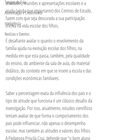
Terapia da Fala
atividades, reuniões e apresentações escolares e a 
ajuda (ainda que importante) dos Centros de Estudo, 
Alimentação e Crescimento
fazem com que seja descurada a sua participação 
Inteligência
efetiva na vida escolar dos filhos. 
Notícias e Eventos
É desafiante avaliar o quanto o envolvimento da 
família ajuda na evolução escolar dos filhos, na 
medida em que esta passa, também, pela qualidade 
do ensino, do ambiente da sala de aula, do material 
didático, do contexto em que se insere a escola e das 
condições económicas familiares. 
Saber a percentagem exata da influência dos pais e o 
tipo de atitude que funciona é um clássico desafio da 
investigação. Por isso, atualmente, estudos científicos 
tentam avaliar de que forma o comportamento dos 
pais pode influenciar, não apenas o desempenho 
escolar, mas também as atitudes e valores dos filhos.  
A Pedagoga Priscila Cruz, defende que “o bom aluno 