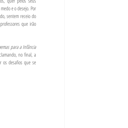
os, quer pelos seus 
edo e o desejo. Por 
do, sentem receio do 
rofessores que irão 
Poemas para a Infância 
lamando, no final, a 
 os desafios que se 