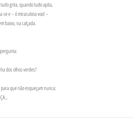
udo grita, quando tudo apita,
ra-se e – ó miraculoso voo! –
em baixo, na calçada.
 pergunta:
ha dos olhos verdes?
o, para que não esqueçam nunca:
-ÇA…