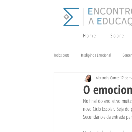
H o m e
S o b r e
Todos posts
Inteligência Emocional
Concen
Alexandra Gomes
12 de ma
Crescimento
Terapia da Fala
Alim
O emociona
No final do ano letivo mui
novo Ciclo Escolar. Seja do 
Secundário e da entrada par