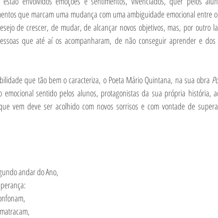
estão envolvidos emoções e sentimentos, vivenciados, quer pelos alun
mentos que marcam uma mudança com uma ambiguidade emocional entre o m
sejo de crescer, de mudar, de alcançar novos objetivos, mas, por outro la
essoas que até aí os acompanharam, de não conseguir aprender e dos p
bilidade que tão bem o caracteriza, o Poeta Mário Quintana, na sua obra 
o emocional sentido pelos alunos, protagonistas da sua própria história, ac
ue vem deve ser acolhido com novos sorrisos e com vontade de superar
egundo andar do Ano,
perança:
fonfonam,
 matracam,