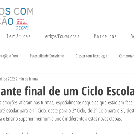
2026
T e m á t i c a s
Artigos/Educacionais
P a r c e i r o s
W
tração e Foco
Parentalidade Consciente
Crescer com Tecnologia
Comporta
i. de 2022
2 min de leitura
entação e Crescimento
Inteligência
Notícias e Eventos
nte final de um Ciclo Escol
tas emoções afloram nas turmas, especialmente naquelas que estão em fase 
pré-escolar para o 1º Ciclo, deste para o 2º Ciclo, do 2º Ciclo para o 3º, dest
a o Ensino Superior, nenhum aluno é indiferente a estas novas etapas.