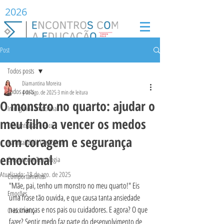
2026
Post
Todos posts
Diamantina Moreira
Todos posts
4 de ago. de 2025
3 min de leitura
O monstro no quarto: ajudar o
Inteligência Emocional
meu filho a vencer os medos
Concentração e Foco
com coragem e segurança
Parentalidade Consciente
emocional
Crescer com Tecnologia
Atualizado:
18 de ago. de 2025
Comportamento
"Mãe, pai, tenho um monstro no meu quarto!" Eis 
Emoções
uma frase tão ouvida, e que causa tanta ansiedade 
nas crianças e nos pais ou cuidadores. E agora? O que 
Crescimento
fazer? Sentir medo faz parte do desenvolvimento de 