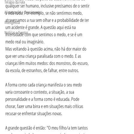
Terapia da Fala
qualquer ser humano, inclusive precisamos de o sentir 
Alimentação e Crescimento
a vida toda. Por exemplo, se não sentirmos medo, 
atravessamos a rua sem olhar e a probabilidade de ter 
Inteligência
um acidente é grande. A questão aqui está na 
Notícias e Eventos
intensidade com que sentimos o medo, e se é um 
medo real ou imaginário. 
Mas voltando à questão acima, não há dor maior do 
que ver uma criança paralisada com o medo. E as 
crianças têm muitos medos: dos monstros, do escuro, 
da escola, de estranhos, de falhar, entre outros. 
A forma como cada criança manifesta o seu medo 
varia consoante o contexto, a situação, a sua 
personalidade e a forma como é educada. Pode 
chorar, fazer uma birra e em situações mais críticas 
recusar-se enfrentar situações novas. 
A grande questão é então: "O meu filho/a tem tantos 