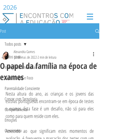
2026
Post
Todos posts
Alexandra Gomes
Todos posts
12 de mai. de 2022
2 min de leitura
O papel da família na época de
Inteligência Emocional
exames
Concentração e Foco
Parentalidade Consciente
Nesta altura do ano, as crianças e os jovens das 
Crescer com Tecnologia
escolas portuguesas encontram-se em época de testes 
e exames. Esta fase é um desafio, não só para eles 
Comportamento
como para quem reside com eles.
Emoções
Crescimento
Acrescido ao que significam estes momentos de 
avaliação, é frequente a marcação dos testes com um 