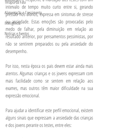
Terapia da Fala
intervalo de tempo muito curto entre si, gerando 
Alimentação e Crescimento
pressão nos alunos, expressa em sintomas de stresse 
ou ansiedade. Estas emoções são provocadas pelo 
Inteligência
medo de falhar, pela diminuição em relação ao 
Notícias e Eventos
resultado anterior, por pensamentos pessimistas, por 
não se sentirem preparados ou pela ansiedade do 
desempenho.
Por isso, nesta época os pais devem estar ainda mais 
atentos. Algumas crianças e os jovens expressam com 
mais facilidade como se sentem em relação aos 
exames, mas outros têm maior dificuldade na sua 
expressão emocional.
Para ajudar a identificar este perfil emocional, existem 
alguns sinais que expressam a ansiedade das crianças 
e dos jovens perante os testes, entre eles: