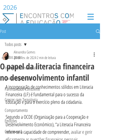
2026
Post
Todos posts
Alexandra Gomes
Todos posts
20 de fev. de 2024
2 min de leitura
O papel da literacia financeira
Inteligência Emocional
no desenvolvimento infantil
Concentração e Foco
A incorporação de conhecimentos sólidos em Literacia 
Parentalidade Consciente
Financeira (LF) é fundamental para o sucesso da 
Crescer com Tecnologia
Educação e para o exercício pleno da cidadania.
Comportamento
Segundo a OCDE (Organização para a Cooperação e 
Emoções
Desenvolvimento Económico), “a Literacia Financeira 
Crescimento
refere-se à capacidade de compreender, 
avaliar e gerir 
eficazmente as questões financeiras pessoais, 