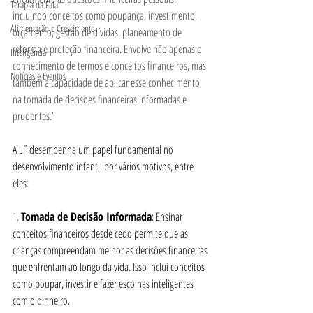
Terapia da Fala
incluindo conceitos como poupança, investimento, 
Alimentação e Crescimento
orçamento, gestão de dívidas, planeamento de 
reforma e proteção financeira. Envolve não apenas o 
Inteligência
conhecimento de termos e conceitos financeiros, mas 
Notícias e Eventos
também a capacidade de aplicar esse conhecimento 
na tomada de decisões financeiras informadas e 
prudentes.”
A LF desempenha um papel fundamental no 
desenvolvimento infantil por vários motivos, entre 
eles:
1. 
Tomada de Decisão Informada
: Ensinar 
conceitos financeiros desde cedo permite que as 
crianças compreendam melhor as decisões financeiras 
que enfrentam ao longo da vida. Isso inclui conceitos 
como poupar, investir e fazer escolhas inteligentes 
com o dinheiro.