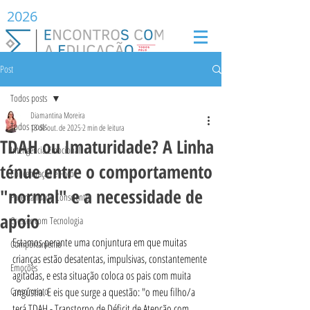
2026
Post
Todos posts
Diamantina Moreira
Todos posts
13 de out. de 2025
2 min de leitura
TDAH ou Imaturidade? A Linha
Inteligência Emocional
ténue entre o comportamento
Concentração e Foco
"normal" e a necessidade de
Parentalidade Consciente
apoio
Crescer com Tecnologia
Estamos perante uma conjuntura em que muitas 
Comportamento
crianças estão desatentas, impulsivas, constantemente 
Emoções
agitadas, e esta situação coloca os pais com muita 
Crescimento
angústia. E eis que surge a questão: "o meu filho/a 
terá TDAH - Transtorno de Déficit de Atenção com 