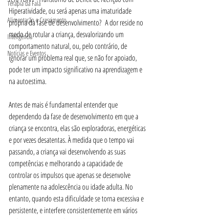
Terapia da Fala
Hiperatividade, ou será apenas uma imaturidade 
Alimentação e Crescimento
própria da fase de desenvolvimento?  A dor reside no 
medo de rotular a criança, desvalorizando um 
Inteligência
comportamento natural, ou, pelo contrário, de 
Notícias e Eventos
ignorar um problema real que, se não for apoiado, 
pode ter um impacto significativo na aprendizagem e 
na autoestima.
Antes de mais é fundamental entender que 
dependendo da fase de desenvolvimento em que a 
criança se encontra, elas são exploradoras, energéticas 
e por vezes desatentas. À medida que o tempo vai 
passando, a criança vai desenvolvendo as suas 
competências e melhorando a capacidade de 
controlar os impulsos que apenas se desenvolve 
plenamente na adolescência ou idade adulta. No 
entanto, quando esta dificuldade se torna excessiva e 
persistente, e interfere consistentemente em vários 