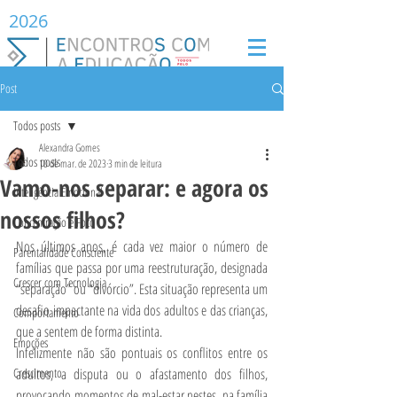
2026
Post
Todos posts
Alexandra Gomes
Todos posts
10 de mar. de 2023
3 min de leitura
Vamo-nos separar: e agora os
Inteligência Emocional
nossos filhos?
Concentração e Foco
Nos últimos anos, é cada vez maior o número de 
Parentalidade Consciente
famílias que passa por uma reestruturação, designada 
Crescer com Tecnologia
“separação” ou “divórcio”. Esta situação representa um 
desafio impactante na vida dos adultos e das crianças, 
Comportamento
que a sentem de forma distinta.
Emoções
Infelizmente não são pontuais os conflitos entre os 
Crescimento
adultos, a disputa ou o afastamento dos filhos, 
provocando momentos de mal-estar nestes, na família 