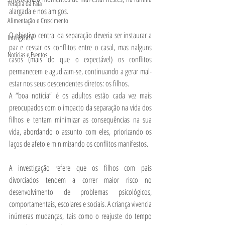
Terapia da Fala
alargada e nos amigos.
Alimentação e Crescimento
O objetivo central da separação deveria ser instaurar a 
Inteligência
paz e cessar os conflitos entre o casal, mas nalguns 
Notícias e Eventos
casos (mais do que o expectável) os conflitos 
permanecem e agudizam-se, continuando a gerar mal-
estar nos seus descendentes diretos: os filhos.
A “boa notícia” é os adultos estão cada vez mais 
preocupados com o impacto da separação na vida dos 
filhos e tentam minimizar as consequências na sua 
vida, abordando o assunto com eles, priorizando os 
laços de afeto e minimizando os conflitos manifestos.
A investigação refere que os filhos com pais 
divorciados tendem a correr maior risco no 
desenvolvimento de problemas psicológicos, 
comportamentais, escolares e sociais. A criança vivencia 
inúmeras mudanças, tais como o reajuste do tempo 