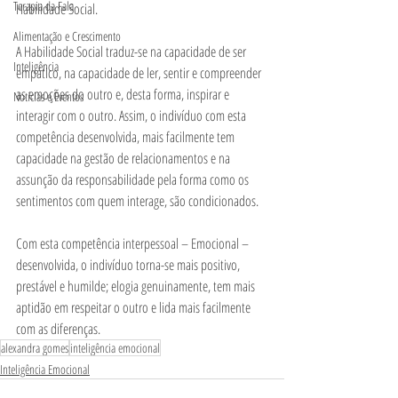
Terapia da Fala
Habilidade Social. 
Alimentação e Crescimento
A Habilidade Social traduz-se na capacidade de ser 
Inteligência
empático, na capacidade de ler, sentir e compreender 
as emoções do outro e, desta forma, inspirar e 
Notícias e Eventos
interagir com o outro. Assim, o indivíduo com esta 
competência desenvolvida, mais facilmente tem 
capacidade na gestão de relacionamentos e na 
assunção da responsabilidade pela forma como os 
sentimentos com quem interage, são condicionados. 
Com esta competência interpessoal – Emocional – 
desenvolvida, o indivíduo torna-se mais positivo, 
prestável e humilde; elogia genuinamente, tem mais 
aptidão em respeitar o outro e lida mais facilmente 
com as diferenças.  
alexandra gomes
inteligência emocional
Inteligência Emocional