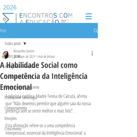
2026
Post
Todos posts
Alexandra Gomes
Todos posts
22 de jun. de 2021
1 min de leitura
A Habilidade Social como
Inteligência Emocional
Competência da Inteligência
Concentração e Foco
Emocional
Parentalidade Consciente
A religiosa católica, Madre Teresa de Calcutá, afirma 
Crescer com Tecnologia
que “Não devemos permitir que alguém saia da nossa 
Comportamento
presença sem se sentir melhor e mais feliz”.  
Emoções
Esta afirmação refere-se a uma competência 
Crescimento
interpessoal, essencial da Inteligência Emocional: a 