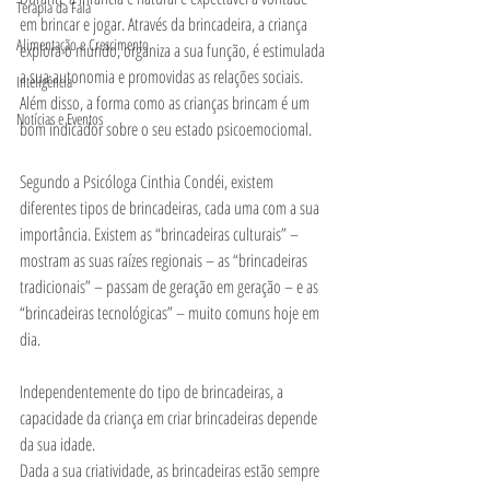
Terapia da Fala
em brincar e jogar. Através da brincadeira, a criança 
Alimentação e Crescimento
explora o mundo, organiza a sua função, é estimulada 
a sua autonomia e promovidas as relações sociais. 
Inteligência
Além disso, a forma como as crianças brincam é um 
Notícias e Eventos
bom indicador sobre o seu estado psicoemociomal. 
Segundo a Psicóloga Cinthia Condéi, existem 
diferentes tipos de brincadeiras, cada uma com a sua 
importância. Existem as “brincadeiras culturais” – 
mostram as suas raízes regionais – as “brincadeiras 
tradicionais” – passam de geração em geração – e as 
“brincadeiras tecnológicas” – muito comuns hoje em 
dia. 
Independentemente do tipo de brincadeiras, a 
capacidade da criança em criar brincadeiras depende 
da sua idade. 
Dada a sua criatividade, as brincadeiras estão sempre 