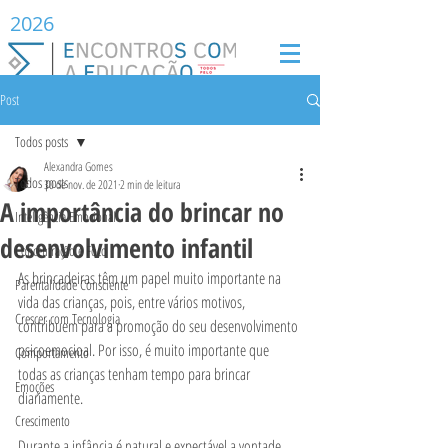
2026
Post
Todos posts
Alexandra Gomes
Todos posts
30 de nov. de 2021
2 min de leitura
A importância do brincar no
Inteligência Emocional
desenvolvimento infantil
Concentração e Foco
As brincadeiras têm um papel muito importante na 
Parentalidade Consciente
vida das crianças, pois, entre vários motivos, 
Crescer com Tecnologia
contribuem para a promoção do seu desenvolvimento 
psicoemocioal. Por isso, é muito importante que 
Comportamento
todas as crianças tenham tempo para brincar 
Emoções
diariamente.  
Crescimento
Durante a infância é natural e expectável a vontade 