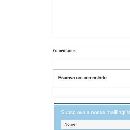
Comentários
Escreva um comentário
O Impacto da Violência Doméstica
no Desenvolvimento Infantil:
quando as crianças veem o que
Subscreva a nossa maillinglis
não deveriam ver