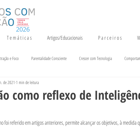
2026
T e m á t i c a s
Artigos/Educacionais
P a r c e i r o s
W
tração e Foco
Parentalidade Consciente
Crescer com Tecnologia
Comporta
n. de 2021
1 min de leitura
entação e Crescimento
Inteligência
Notícias e Eventos
o como reflexo de Inteligên
mo foi referido em artigos anteriores, permite alcançar os objetivos, à medida
 