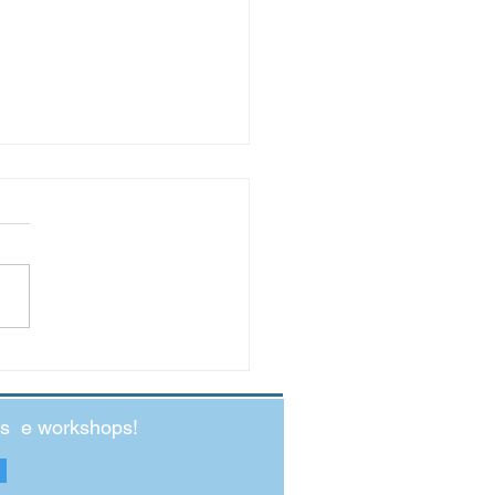
to Social: O Antídoto para a
edade Jovem
des e workshops!