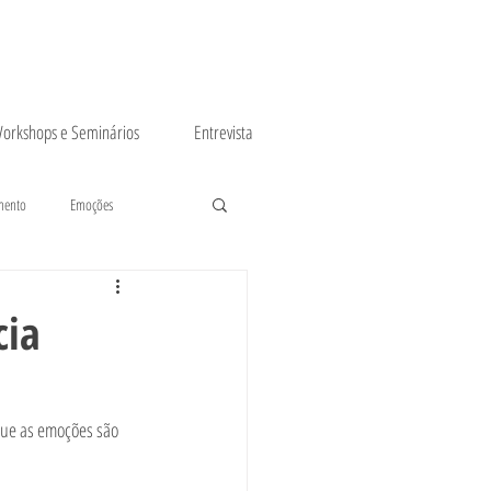
orkshops e Seminários
Entrevista
mento
Emoções
cia
 que as emoções são 