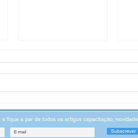
“Eu não sou inteligente": o
Impac
impacto das crenças limitadoras
Ansi
t e fique a par de todos os artigos capacitação, novida
Subscrever