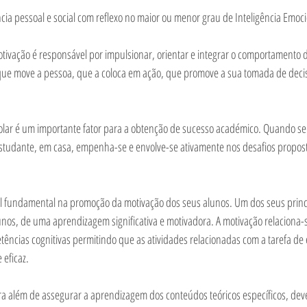
a pessoal e social com reflexo no maior ou menor grau de Inteligência Emoci
ivação é responsável por impulsionar, orientar e integrar o comportamento d
que move a pessoa, que a coloca em ação, que promove a sua tomada de decis
olar é um importante fator para a obtenção de sucesso académico. Quando se 
 estudante, em casa, empenha-se e envolve-se ativamente nos desafios propo
 fundamental na promoção da motivação dos seus alunos. Um dos seus princi
nos, de uma aprendizagem significativa e motivadora. A motivação relaciona-s
ências cognitivas permitindo que as atividades relacionadas com a tarefa de 
 eficaz. 
ra além de assegurar a aprendizagem dos conteúdos teóricos específicos, dev