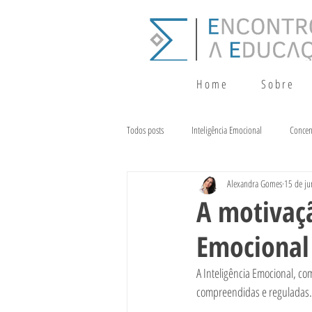
H o m e
S o b r e
Todos posts
Inteligência Emocional
Concen
Alexandra Gomes
15 de ju
Crescimento
Terapia da Fala
Alim
A motivaçã
Emocional
A Inteligência Emocional, co
compreendidas e reguladas. 