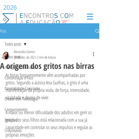
2026
Post
Todos posts
Alexandra Gomes
Todos posts
10 de dez. de 2021
2 min de leitura
A origem dos gritos nas birras
Inteligência Emocional
As birras frequentemente vêm acompanhadas por 
Concentração e Foco
gritos. Segundo a autora Ana Guilhas, o grito é uma 
Parentalidade Consciente
manifestação da própria voda, de força, intensidade, 
vitalidade e desejo de viver. 
Crescer com Tecnologia
Comportamento
A maior ou menor dificuldade dos adultos em gerir os 
gritos dos seus filhos está relacionada com a sua já 
Emoções
capacidade em controlar os seus impulsos e regular as 
Crescimento
próprias emoções. 