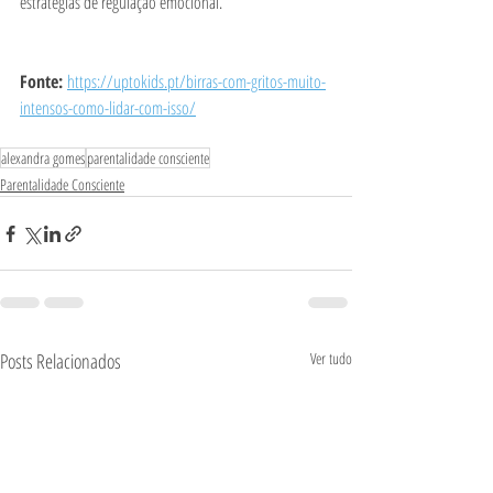
estratégias de regulação emocional.  
Fonte: 
https://uptokids.pt/birras-com-gritos-muito-
intensos-como-lidar-com-isso/
alexandra gomes
parentalidade consciente
Parentalidade Consciente
Posts Relacionados
Ver tudo