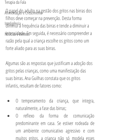
Terapia da Fala
O papel do adulto na gestão dos gritos nas birras dos 
Alimentação e Crescimento
filhos deve começar na prevenção. Desta forma 
Inteligência
diminui a frequência das birras e tende a diminuir a 
intensidade. Em seguida, é necessário compreender a 
Notícias e Eventos
razão pela qual a criança escolhe os gritos como um 
forte aliado para as suas birras. 
Algumas são as respostas que justificam a adoção dos 
gritos pelas crianças, como uma manifestação das 
suas birras. Ana Guilhas constata que os gritos 
infantis, resultam de fatores como: 
O temperamento da criança, que integra, 
naturalmente, a fase das birras; 
O reflexo da forma de comunicação 
predominante em casa. Se estiver rodeada de 
um ambiente comunicativo agressivo e com 
muitos gritos, a criança não só modela esses 