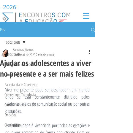
2026
Post
Todos posts
Alexandra Gomes
Todos posts
12 de mai. de 2023
2 min de leitura
Ajudar os adolescentes a viver
Inteligência Emocional
no presente e a ser mais felizes
Concentração e Foco
Parentalidade Consciente
Viver no presente pode ser desafiador num mundo 
Crescer com Tecnologia
onde se está constantemente distraído pelos 
telefones, meios de comunicação social ou por outras 
Comportamento
distrações.
Emoções
Crescimento
Esta dificuldade é vivenciada por todas as gerações e 
os jovens sentem-na de forma angustiante. Com os 