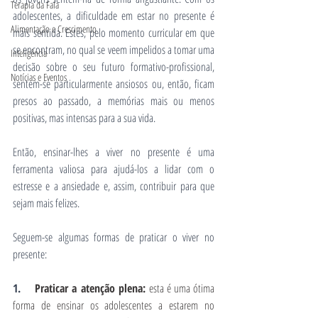
Terapia da Fala
adolescentes, a dificuldade em estar no presente é 
Alimentação e Crescimento
mais sentida. Estes, pelo momento curricular em que 
se encontram, no qual se veem impelidos a tomar uma 
Inteligência
decisão sobre o seu futuro formativo-profissional, 
Notícias e Eventos
sentem-se particularmente ansiosos ou, então, ficam 
presos ao passado, a memórias mais ou menos 
positivas, mas intensas para a sua vida.
Então, ensinar-lhes a viver no presente é uma 
ferramenta valiosa para ajudá-los a lidar com o 
estresse e a ansiedade e, assim, contribuir para que 
sejam mais felizes.
Seguem-se algumas formas de praticar o viver no 
presente:
1.    
Praticar a atenção plena: 
esta é uma ótima 
forma de ensinar os adolescentes a estarem no 