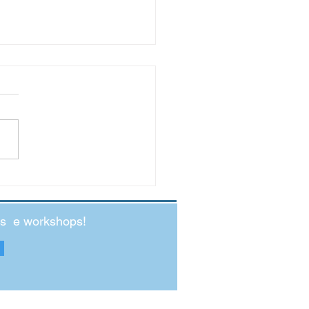
to Social: O Antídoto para a
edade Jovem
des e workshops!