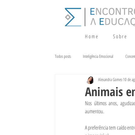
H o m e
S o b r e
Todos posts
Inteligência Emocional
Concen
Alexandra Gomes
10 de ag
Crescimento
Terapia da Fala
Alim
Animais em
Nos últimos anos, agudiza
aumentou.
A preferência tem caído entr