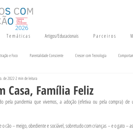
2026
T e m á t i c a s
Artigos/Educacionais
P a r c e i r o s
W
tração e Foco
Parentalidade Consciente
Crescer com Tecnologia
Comporta
o. de 2022
2 min de leitura
entação e Crescimento
Inteligência
Notícias e Eventos
 Casa, Família Feliz
do pela pandemia que vivemos, a adoção (efetiva ou pela compra) de 
e o cão – meigo, obediente e sociável, sobretudo com crianças – e o gato – 