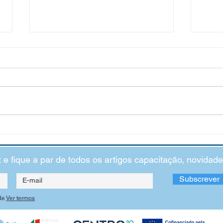
“Eu não sou inteligente": o
Impac
impacto das crenças limitadoras
Ansi
t e fique a par de todos os artigos capacitação, novida
Subscrever
de
Ver termos