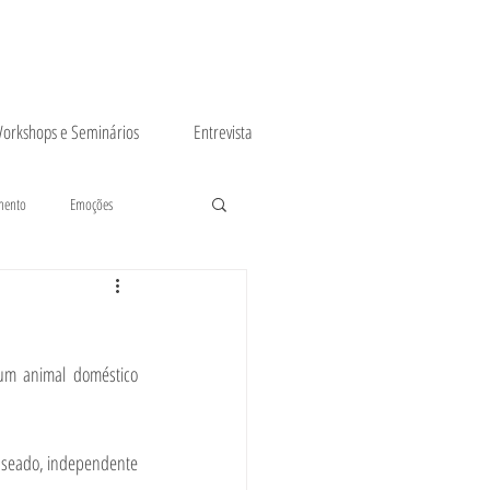
orkshops e Seminários
Entrevista
mento
Emoções
um animal doméstico 
asseado, independente 