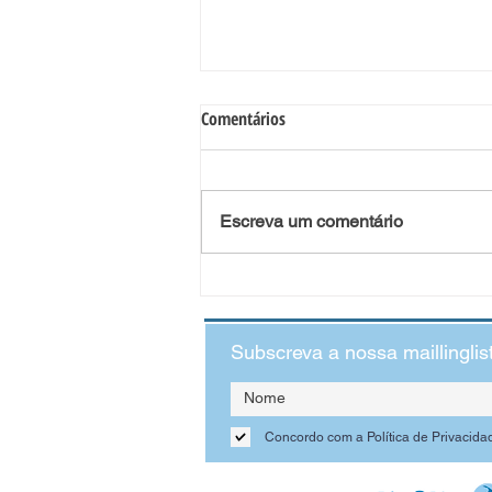
Comentários
Escreva um comentário
O Impacto da Violência Doméstica
no Desenvolvimento Infantil:
quando as crianças veem o que
Subscreva a nossa maillinglis
não deveriam ver
Concordo com a Política de Privacida