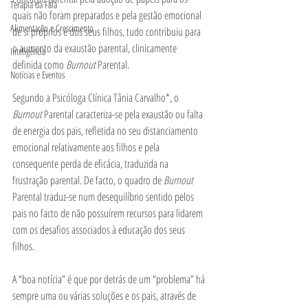
Terapia da Fala
quais não foram preparados e pela gestão emocional 
Alimentação e Crescimento
de si próprios e dos seus filhos, tudo contribuiu para 
o aumento da exaustão parental, clinicamente 
Inteligência
definida como 
Burnout
 Parental. 
Notícias e Eventos
Segundo a Psicóloga Clínica Tânia Carvalho*, o 
Burnout
 Parental caracteriza-se pela exaustão ou falta 
de energia dos pais, refletida no seu distanciamento 
emocional relativamente aos filhos e pela 
consequente perda de eficácia, traduzida na 
frustração parental. De facto, o quadro de 
Burnout
Parental traduz-se num desequilíbrio sentido pelos 
pais no facto de não possuírem recursos para lidarem 
com os desafios associados à educação dos seus 
filhos. 
A “boa notícia” é que por detrás de um “problema” há 
sempre uma ou várias soluções e os pais, através de 