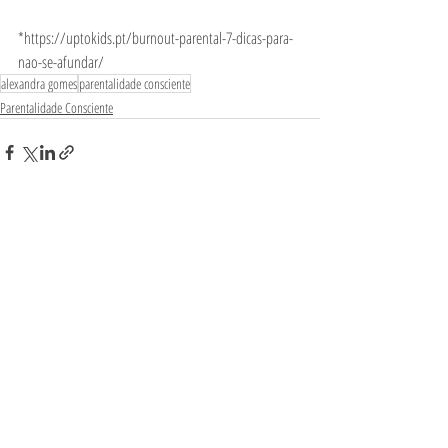
*https://uptokids.pt/burnout-parental-7-dicas-para-
nao-se-afundar/ 
alexandra gomes
parentalidade consciente
Parentalidade Consciente
Posts Relacionados
Ver tudo