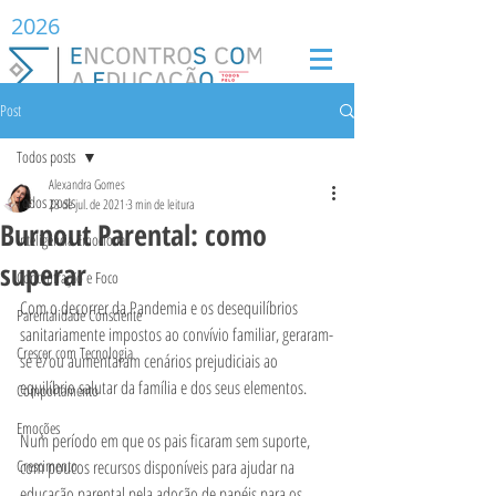
2026
Post
Todos posts
Alexandra Gomes
Todos posts
23 de jul. de 2021
3 min de leitura
Burnout Parental: como
Inteligência Emocional
superar
Concentração e Foco
Com o decorrer da Pandemia e os desequilíbrios 
Parentalidade Consciente
sanitariamente impostos ao convívio familiar, geraram-
Crescer com Tecnologia
se e/ou aumentaram cenários prejudiciais ao 
equilíbrio salutar da família e dos seus elementos. 
Comportamento
Emoções
Num período em que os pais ficaram sem suporte, 
Crescimento
com poucos recursos disponíveis para ajudar na 
educação parental pela adoção de papéis para os 