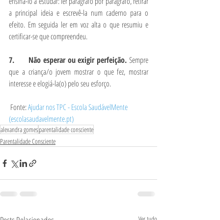
ensiná-lo a estudar: ler parágrafo por parágrafo, retirar 
a principal ideia e escrevê-la num caderno para o 
efeito. Em seguida ler em voz alta o que resumiu e 
certificar-se que compreendeu.
7.      Não esperar ou exigir perfeição. 
Sempre 
que a criança/o jovem mostrar o que fez, mostrar 
interesse e elogiá-la(o) pelo seu esforço.
 Fonte: 
Ajudar nos TPC - Escola SaudávelMente 
(escolasaudavelmente.pt)
alexandra gomes
parentalidade consciente
Parentalidade Consciente
Ver tudo