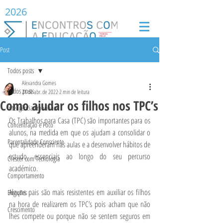
2026
Post
Todos posts
Alexandra Gomes
Todos posts
21 de abr. de 2022
2 min de leitura
Como ajudar os filhos nos TPC’s
Inteligência Emocional
Os Trabalhos para Casa (TPC) são importantes para os 
Concentração e Foco
alunos, na medida em que os ajudam a consolidar o 
Parentalidade Consciente
que apreenderam nas aulas e a desenvolver hábitos de 
estudo, essenciais ao longo do seu percurso 
Crescer com Tecnologia
académico.
Comportamento
Alguns pais são mais resistentes em auxiliar os filhos 
Emoções
na hora de realizarem os TPC’s pois acham que não 
Crescimento
lhes compete ou porque não se sentem seguros em 