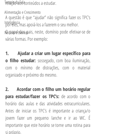
Terapia da Fala
relação aos conteúdos a estudar.
Alimentação e Crescimento
A questão é que “ajudar” não significa fazer os TPC’s 
Inteligência
por eles, mas apoiá-los a fazerem o seu melhor.
O papel dos pais, neste, domínio pode efetivar-se de 
Notícias e Eventos
várias formas. Por exemplo:
1.      Ajudar a criar um lugar específico para 
o filho estudar: 
sossegado, com boa iluminação, 
com o mínimo de distrações, com o material 
organizado e próximo do mesmo.
2.      Acordar com o filho um horário regular 
para estudar/fazer os TPC’s: 
de acordo com o 
horário das aulas e das atividades extracurriculares. 
Antes de iniciar os TPC’s é importante a criança/o 
jovem fazer um pequeno lanche e ir ao WC. É 
importante que este horário se torne uma rotina para 
si próprio.