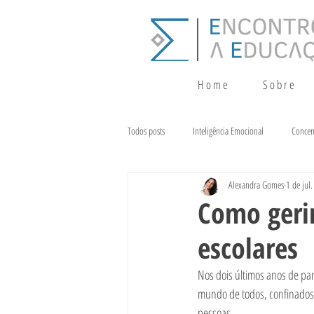
H o m e
S o b r e
Todos posts
Inteligência Emocional
Concen
Alexandra Gomes
1 de jul
Crescimento
Terapia da Fala
Alim
Como gerir
escolares
Nos dois últimos anos de pa
mundo de todos, confinados 
pessoas. 