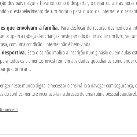
zação dos pais nalguns horários como o despertar, o deitar ou até as horas 
ntido o estabelecimento de um horário para o uso da internet e o restan
des que envolvam a família. 
Para desfocar do recurso desmedido à int
ue ocupem a cabeça das crianças neste período de férias: ler um livro, ver um f
casa, com uma condição…internet não é bem-vinda. 
a desportiva. 
Esta dica não implica a inscrição num ginásio ou em aulas estr
ara todos os elementos investirem em atividades quotidianas como andar de 
parque, brincar… 
r gerir este mundo digital é necessário ensiná-lo a navegar com segurança, 
as do conhecimento e incentivá-la na direção de uma rotina pessoal saudável.
de Consciente