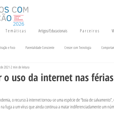
2026
T e m á t i c a s
Artigos/Educacionais
P a r c e i r o s
W
tração e Foco
Parentalidade Consciente
Crescer com Tecnologia
Comporta
. de 2021
2 min de leitura
entação e Crescimento
Inteligência
Notícias e Eventos
 o uso da internet nas férias
ndemia, o recurso à internet tornou-se uma espécie de “boia de salvamento”, 
na fuga a um vírus que ainda continua a matar indiferenciadamente um númer