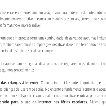
o aos ecrãs e à internet também se agudizou para poderem estar integrados n
lmente, em tempo letivo, mesmo com as aulas presenciais, correndo o risco de 
t foi massivo e imprescindível. 
mum que a internet se torne uma continuidade, desta vez de lazer, mas limita
o, também são comuns as implicações negativas do uso indiferenciado de ecrã
cional, psíquico e social das crianças. 
cto, apresentam-se algumas dicas para os pais regularem o uso da internet nas
 seguintes procedimentos: 
 das crianças à internet. 
O uso da internet faz parte do quotidiano e, por
 as crianças de usarem os ecrãs. No entanto é fundamental controlar o acess
 encontram-se disponíveis várias plataformas educativas e lúdicas para a crian
rário para o uso da internet nas férias escolares.
 Mesmo que 