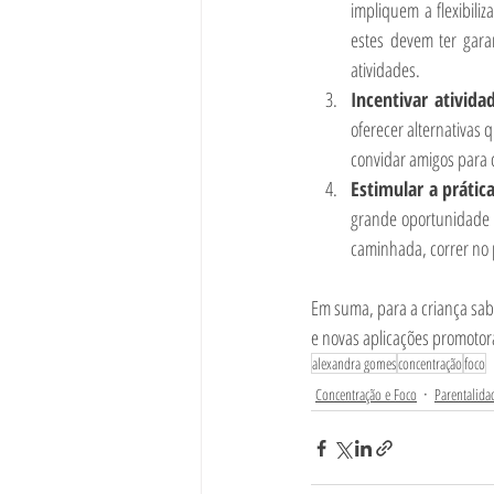
impliquem a flexibili
estes devem ter gara
atividades. 
Incentivar ativida
oferecer alternativas q
convidar amigos para 
Estimular a prátic
grande oportunidade p
caminhada, correr no 
Em suma, para a criança sabe
e novas aplicações promotor
alexandra gomes
concentração
foco
Concentração e Foco
Parentalida