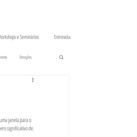
orkshops e Seminários
Entrevista
mento
Emoções
uma janela para o 
o significativo de 