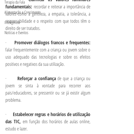
Terapia da Fala
fundamentais: 
recordar e reiterar a importância de 
Alimentação e Crescimento
valores como a gentileza, a empatia, a tolerância, a 
responsabilidade e o respeito com que todos têm o 
Inteligência
direito de ser tratados. 
Notícias e Eventos
·       
Promover diálogos francos e frequentes:
falar frequentemente com a criança ou jovem sobre o 
uso adequado das tecnologias e sobre os efeitos 
positivos e negativos da sua utilização. 
·       
Reforçar a confiança
 de que a criança ou 
jovem se sinta à vontade para recorrer aos 
pais/educadores, se pressentir ou se já existir algum 
problema.
·       
Estabelecer regras e horários de utilização 
das TIC, 
em função dos horários de aulas online, 
estudo e lazer.