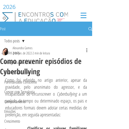
2026
Post
Todos posts
Alexandra Gomes
Todos posts
2 de jun. de 2022
2 min de leitura
Como prevenir episódios de
Inteligência Emocional
Cyberbullying
Concentração e Foco
Como foi referido no artigo anterior, apesar da 
Parentalidade Consciente
gravidade, pelo anonimato do agressor, e da 
Crescer com Tecnologia
incapacidade de circunscrever o 
Cyberbullying
 a um 
período de tempo ou determinado espaço, os pais e 
Comportamento
educadores formais devem adotar certas medidas de 
Emoções
prevenção, em seguida apresentadas:
Crescimento
·       
Clarificar os valores familiares 