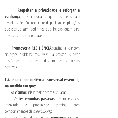
·       
Respeitar a privacidade e reforçar a 
confiança. 
 É importante que não se sintam 
invadidos. Se não conhece os dispositivos e aplicações 
que eles utilizam, pedir-lhes que lhe expliquem para 
que os usam e como o fazem.
·       
Promover a RESILIÊNCIA:
 ensinar a lidar com 
situações problemáticas, resistir à pressão, superar 
obstáculos e recuperar dos momentos menos 
positivos.
Esta é uma competência transversal essencial, 
na medida em que:
·       As 
vítimas
 lidam melhor com a situação;
·       As 
testemunhas passivas
 tornam-se ativas, 
intervindo e procurando terminar com 
comportamentos de 
cyberbullying
;
·       O número de potenciais 
agressores
 diminui, 