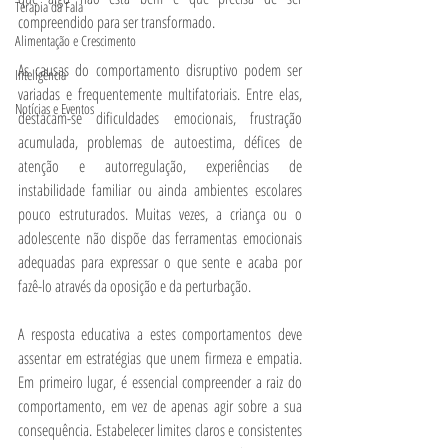
Terapia da Fala
compreendido para ser transformado.
Alimentação e Crescimento
As causas do comportamento disruptivo podem ser 
Inteligência
variadas e frequentemente multifatoriais. Entre elas, 
Notícias e Eventos
destacam-se dificuldades emocionais, frustração 
acumulada, problemas de autoestima, défices de 
atenção e autorregulação, experiências de 
instabilidade familiar ou ainda ambientes escolares 
pouco estruturados. Muitas vezes, a criança ou o 
adolescente não dispõe das ferramentas emocionais 
adequadas para expressar o que sente e acaba por 
fazê-lo através da oposição e da perturbação.
A resposta educativa a estes comportamentos deve 
assentar em estratégias que unem firmeza e empatia. 
Em primeiro lugar, é essencial compreender a raiz do 
comportamento, em vez de apenas agir sobre a sua 
consequência. Estabelecer limites claros e consistentes 