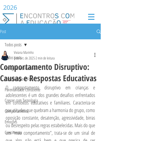
2026
Post
Todos posts
Viviana Marinho
Todos posts
5 de set. de 2025
2 min de leitura
Comportamento Disruptivo:
Inteligência Emocional
Causas e Respostas Educativas
Concentração e Foco
O comportamento disruptivo em crianças e 
Parentalidade Consciente
adolescentes é um dos grandes desafios enfrentados 
Crescer com Tecnologia
em contextos educativos e familiares. Caracteriza-se 
por atitudes que quebram a harmonia do grupo, como 
Comportamento
oposição constante, desatenção, agressividade, birras 
Emoções
ou desrespeito pelas regras estabelecidas. Mais do que 
Crescimento
um “mau comportamento”, trata-se de um sinal de 
que algo não está bem e que precisa de ser 