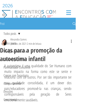
2026
Post
Todos posts
Alexandra Gomes
Todos posts
3 de dez. de 2021
2 min de leitura
Dicas para a promoção da
Inteligência Emocional
autoestima infantil
Concentração e Foco
A autoestima é uma qualidade do Ser Humano com 
Parentalidade Consciente
muito impacto na forma como este se sente e 
Crescer com Tecnologia
relaciona com os outros. Por ser tão importante ter 
essa qualidade consolidada, é um dever dos 
Comportamento
pais/educadores promovê-la nas crianças, sendo 
Emoções
corresponsáveis pela geração de Seres 
Crescimento
emocionalmente saudáveis.