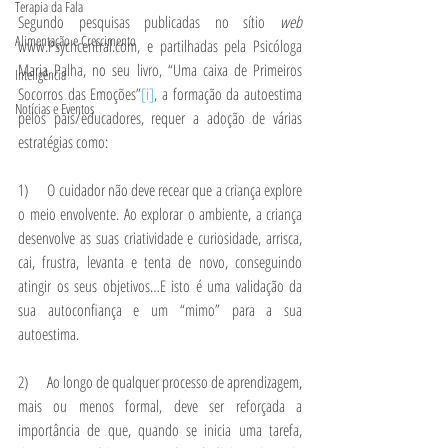
Terapia da Fala
Segundo pesquisas publicadas no sítio 
web
Alimentação e Crescimento
www.Psychcentral.com, e partilhadas pela Psicóloga 
Maria Palha, no seu livro, “Uma caixa de Primeiros 
Inteligência
Socorros das Emoções”
[i]
, a formação da autoestima 
Notícias e Eventos
pelos pais/educadores, requer a adoção de várias 
estratégias como:
1)      O cuidador não deve recear que a criança explore 
o meio envolvente. Ao explorar o ambiente, a criança 
desenvolve as suas criatividade e curiosidade, arrisca, 
cai, frustra, levanta e tenta de novo, conseguindo 
atingir os seus objetivos…E isto é uma validação da 
sua autoconfiança e um “mimo” para a sua 
autoestima. 
2)      Ao longo de qualquer processo de aprendizagem, 
mais ou menos formal, deve ser reforçada a 
importância de que, quando se inicia uma tarefa, 