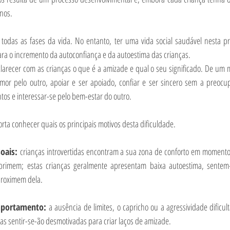
anos.
odas as fases da vida. No entanto, ter uma vida social saudável nesta pri
ra o incremento da autoconfiança e da autoestima das crianças.
clarecer com as crianças o que é a amizade e qual o seu significado. De um m
 amor pelo outro, apoiar e ser apoiado, confiar e ser sincero sem a preocup
tos e interessar-se pelo bem-estar do outro.
ta conhecer quais os principais motivos desta dificuldade.
oais: 
crianças introvertidas encontram a sua zona de conforto em momentos 
primem; estas crianças geralmente apresentam baixa autoestima, sentem-
proximem dela.
portamento: 
a ausência de limites, o capricho ou a agressividade dificult
ças sentir-se-ão desmotivadas para criar laços de amizade.