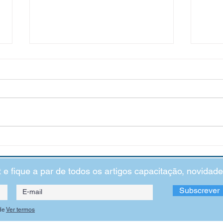
Um Verão com Vida
O Cál
o cre
Chegou o verão! Com ele chegaram as férias
escolares, os dias longos, as noites quentes, o
Continu
simplesmente estar e o descansar de um ano
que se 
com...
o cresc
falarmos
t e fique a par de todos os artigos capacitação, novida
Subscrever
de
Ver termos