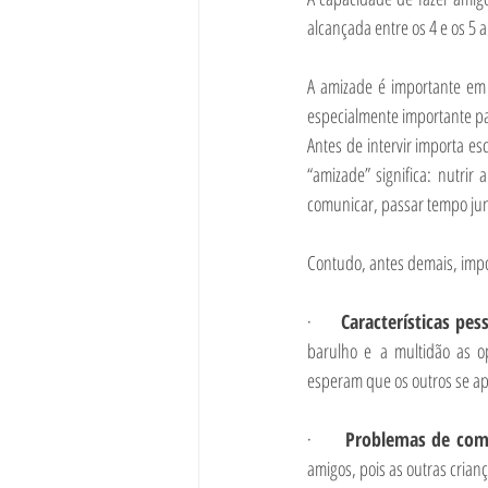
alcançada entre os 4 e os 5 
A amizade é importante em t
especialmente importante pa
Antes de intervir importa es
“amizade” significa: nutrir
comunicar, passar tempo jun
Contudo, antes demais, impor
·       
Características pess
barulho e
a multidão as o
esperam que os outros se a
·       
Problemas de com
amigos, pois as outras crian