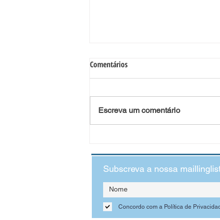
A importância da Educação
Comentários
Financeira na Escola
“A educação financeira é um elemento
fundamental na educação”. Quem o diz são os
Escreva um comentário
autores da obra literária, intitulada
“Educação...
Subscreva a nossa maillinglis
Concordo com a Política de Privacida