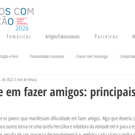
2026
T e m á t i c a s
Artigos/Educacionais
P a r c e i r o s
W
tração e Foco
Parentalidade Consciente
Crescer com Tecnologia
Comporta
t. de 2022
2 min de leitura
entação e Crescimento
Inteligência
Notícias e Eventos
e em fazer amigos: principai
e os jovens que manifestam dificuldade em fazer amigos. Algo que deveria s
para outros torna-se uma tarefa hercúlea e inibidora da vontade em ir para a e
s resulta de um processo desenvolvimental e, embora cada criança tenha o p