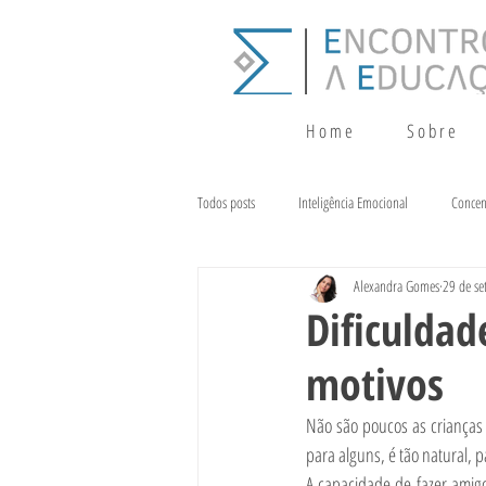
H o m e
S o b r e
Todos posts
Inteligência Emocional
Concen
Alexandra Gomes
29 de se
Crescimento
Terapia da Fala
Alim
Dificuldad
motivos
Não são poucos as crianças 
para alguns, é tão natural, 
A capacidade de fazer amigo