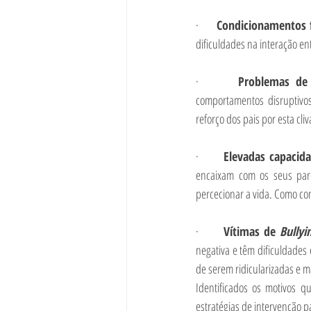
·       
Condicionamentos f
dificuldades na interação ent
·       
Problemas de 
comportamentos disruptivos
reforço dos pais por esta cli
·       
Elevadas capacida
encaixam com os seus pare
percecionar a vida. Como co
·       
Vítimas de 
Bullyi
negativa e têm dificuldades
de serem ridicularizadas e m
Identificados os motivos q
estratégias de intervenção 