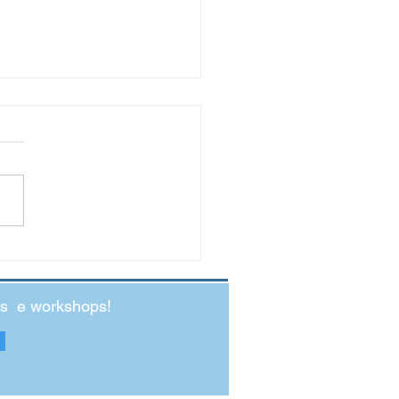
cio – elemento essencial para
scimento
ando a nossa viagem pelos elementos
configuram como indispensáveis para
imento na infância, hoje é a vez de
...
des e workshops!