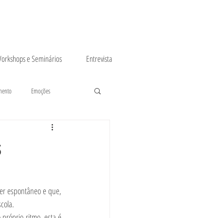
orkshops e Seminários
Entrevista
mento
Emoções
s
er espontâneo e que, 
scola.
róprio ritmo, esta é 