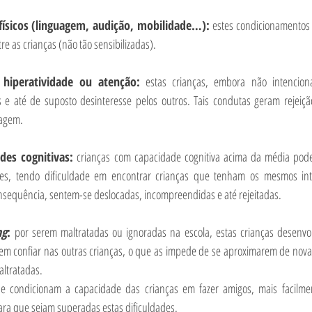
ísicos (linguagem, audição, mobilidade…): 
estes condicionamentos
re as crianças (não tão sensibilizadas).
hiperatividade ou atenção:
 estas crianças, embora não intencion
 e até de suposto desinteresse pelos outros. Tais condutas geram rejeiçã
vagem.
des cognitivas:
 crianças com capacidade cognitiva acima da média pode
s, tendo dificuldade em encontrar crianças que tenham os mesmos int
nsequência, sentem-se deslocadas, incompreendidas e até rejeitadas.  
ng
: 
por serem maltratadas ou ignoradas na escola, estas crianças desenv
 em confiar nas outras crianças, o que as impede de se aproximarem de nova
altratadas.
ue condicionam a capacidade das crianças em fazer amigos, mais facilmen
para que sejam superadas estas dificuldades.