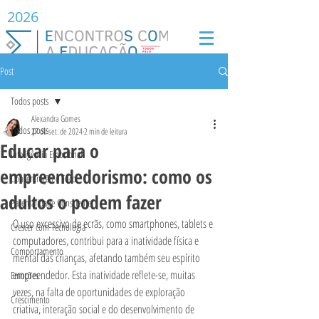
2026
Post
Todos posts
Alexandra Gomes
Todos posts
27 de set. de 2024
2 min de leitura
Educar para o
Inteligência Emocional
empreendedorismo: como os
Concentração e Foco
adultos o podem fazer
Parentalidade Consciente
O uso excessivo de ecrãs, como smartphones, tablets e 
Crescer com Tecnologia
computadores, contribui para a inatividade física e 
Comportamento
mental das crianças, afetando também seu espírito 
empreendedor. Esta inatividade reflete-se, muitas 
Emoções
vezes, na falta de oportunidades de exploração 
Crescimento
criativa, interação social e do desenvolvimento de 