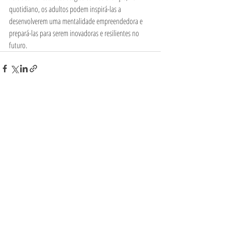
quotidiano, os adultos podem inspirá-las a 
desenvolverem uma mentalidade empreendedora e 
prepará-las para serem inovadoras e resilientes no 
futuro.
Posts Relacionados
Ver tudo