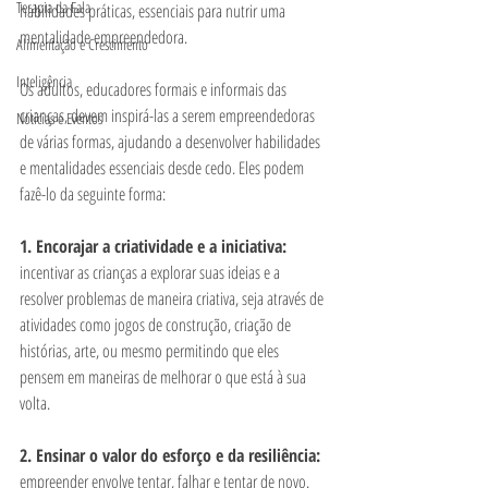
Terapia da Fala
habilidades práticas, essenciais para nutrir uma 
mentalidade empreendedora.
Alimentação e Crescimento
Inteligência
Os adultos, educadores formais e informais das 
crianças, devem inspirá-las a serem empreendedoras 
Notícias e Eventos
de várias formas, ajudando a desenvolver habilidades 
e mentalidades essenciais desde cedo. Eles podem 
fazê-lo da seguinte forma:
1. Encorajar a criatividade e a iniciativa:
incentivar as crianças a explorar suas ideias e a 
resolver problemas de maneira criativa, seja através de 
atividades como jogos de construção, criação de 
histórias, arte, ou mesmo permitindo que eles 
pensem em maneiras de melhorar o que está à sua 
volta.
2. Ensinar o valor do esforço e da resiliência:
empreender envolve tentar, falhar e tentar de novo. 