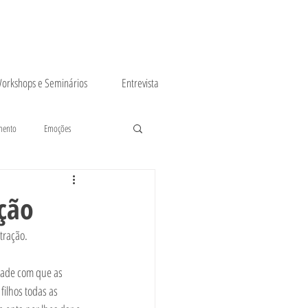
orkshops e Seminários
Entrevista
mento
Emoções
ação
tração. 
dade com que as 
filhos todas as 