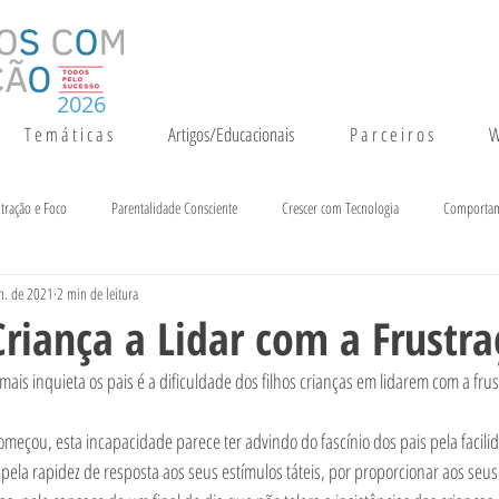
2026
T e m á t i c a s
Artigos/Educacionais
P a r c e i r o s
W
tração e Foco
Parentalidade Consciente
Crescer com Tecnologia
Comporta
n. de 2021
2 min de leitura
entação e Crescimento
Inteligência
Notícias e Eventos
Criança a Lidar com a Frustr
ais inquieta os pais é a dificuldade dos filhos crianças em lidarem com a frus
eçou, esta incapacidade parece ter advindo do fascínio dos pais pela facili
 pela rapidez de resposta aos seus estímulos táteis, por proporcionar aos seus 