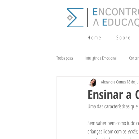
H o m e
S o b r e
Todos posts
Inteligência Emocional
Concen
Alexandra Gomes
18 de ju
Crescimento
Terapia da Fala
Alim
Ensinar a 
Uma das características que m
Sem saber bem como tudo com
crianças lidam com os 
ecrãs
,