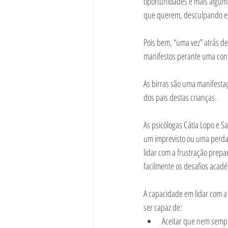
oportunidades e mais algumas
que querem, desculpando est
Pois bem, “uma vez” atrás d
manifestos perante uma cont
As birras são uma manifesta
dos pais destas crianças. 
As psicólogas Cátia Lopo e S
um imprevisto ou uma perda 
lidar com a frustração prep
facilmente os desafios acadé
A capacidade em lidar com a
ser capaz de: 
Aceitar que nem sempr