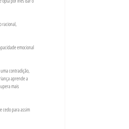
 opta por lhes dar o 
 racional, 
apacidade emocional 
 uma contradição, 
riança aprende a 
supera mais 
e cedo para assim 