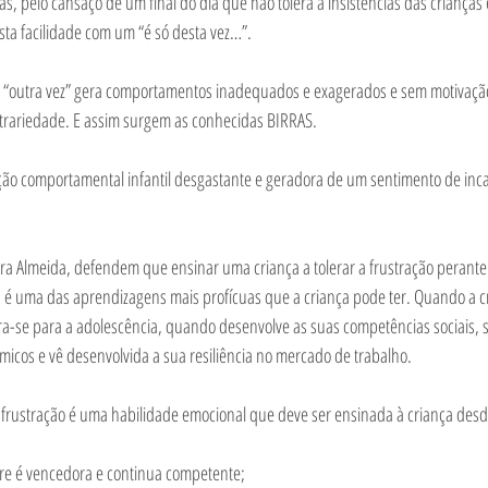
, pelo cansaço de um final do dia que não tolera a insistências das crianças e
a facilidade com um “é só desta vez…”. 
e “outra vez” gera comportamentos inadequados e exagerados e sem motivação
rariedade. E assim surgem as conhecidas BIRRAS. 
ção comportamental infantil desgastante e geradora de um sentimento de inc
ara Almeida, defendem que ensinar uma criança a tolerar a frustração perante
é uma das aprendizagens mais profícuas que a criança pode ter. Quando a c
ara-se para a adolescência, quando desenvolve as suas competências sociais, 
micos e vê desenvolvida a sua resiliência no mercado de trabalho. 
 frustração é uma habilidade emocional que deve ser ensinada à criança desd
e é vencedora e continua competente; 