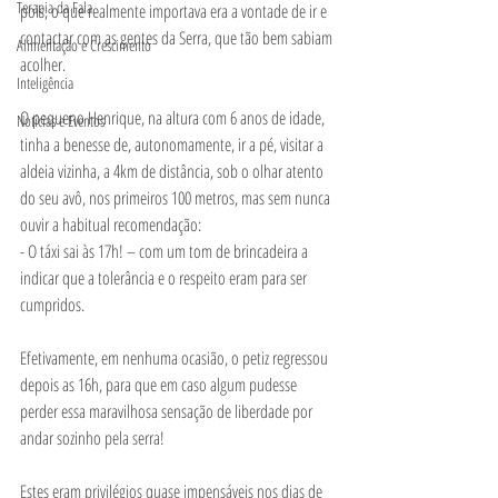
Terapia da Fala
pois, o que realmente importava era a vontade de ir e 
contactar com as gentes da Serra, que tão bem sabiam 
Alimentação e Crescimento
acolher. 
Inteligência
O pequeno Henrique, na altura com 6 anos de idade, 
Notícias e Eventos
tinha a benesse de, autonomamente, ir a pé, visitar a 
aldeia vizinha, a 4km de distância, sob o olhar atento 
do seu avô, nos primeiros 100 metros, mas sem nunca 
ouvir a habitual recomendação: 
- O táxi sai às 17h! – com um tom de brincadeira a 
indicar que a tolerância e o respeito eram para ser 
cumpridos. 
Efetivamente, em nenhuma ocasião, o petiz regressou 
depois as 16h, para que em caso algum pudesse 
perder essa maravilhosa sensação de liberdade por 
andar sozinho pela serra! 
Estes eram privilégios quase impensáveis nos dias de 