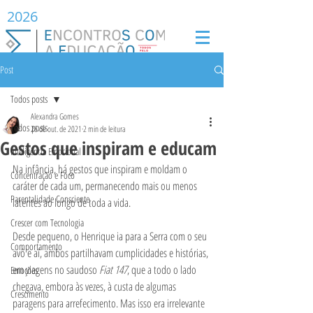
2026
Post
Todos posts
Alexandra Gomes
Todos posts
26 de out. de 2021
2 min de leitura
Gestos que inspiram e educam
Inteligência Emocional
Na infância, há gestos que inspiram e moldam o 
Concentração e Foco
caráter de cada um, permanecendo mais ou menos 
Parentalidade Consciente
latentes ao longo de toda a vida.  
Crescer com Tecnologia
Desde pequeno, o Henrique ia para a Serra com o seu 
Comportamento
avô e aí, ambos partilhavam cumplicidades e histórias, 
em viagens no saudoso 
Fiat 147
, que a todo o lado 
Emoções
chegava, embora às vezes, à custa de algumas 
Crescimento
paragens para arrefecimento. Mas isso era irrelevante 