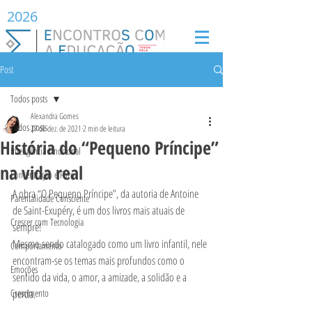
2026
Post
Todos posts
Alexandra Gomes
Todos posts
27 de dez. de 2021
2 min de leitura
História do “Pequeno Príncipe”
Inteligência Emocional
na vida real
Concentração e Foco
A obra “O Pequeno Príncipe”, da autoria de Antoine 
Parentalidade Consciente
de Saint-Exupéry, é um dos livros mais atuais de 
Crescer com Tecnologia
sempre! 
Mesmo sendo catalogado como um livro infantil, nele 
Comportamento
encontram-se os temas mais profundos como o 
Emoções
sentido da vida, o amor, a amizade, a solidão e a 
Crescimento
perda. 