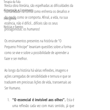
Terapia da Fala
Nesta obra literária, são espelhadas as dificuldades da 
Alimentação e Crescimento
humanidade na forma como enfrenta os desafios e 
do modo como se comporta. Afinal, a vida, na sua 
Inteligência
essência, não é difícil…difíceis são os seus 
Notícias e Eventos
protagonistas: os humanos! 
Os ensinamentos presentes na história de “O 
Pequeno Príncipe” levantam questões sobre a forma 
como se vive e sobre a possibilidade de aprender a 
fazer e ser melhor. 
Ao longo da história há várias reflexões, imagens e 
ações carregadas de sensibilidade e ternura e que se 
traduzem em preciosas lições de vida, transversais ao 
Ser Humano. 
“O essencial é invisível aos olhos”. 
Esta é 
uma reflexão cada vez com mais sentido, já que 