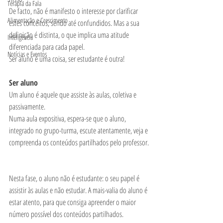
Terapia da Fala
De facto, não é manifesto o interesse por clarificar 
Alimentação e Crescimento
estes conceitos, sendo até confundidos. Mas a sua 
definição é distinta, o que implica uma atitude 
Inteligência
diferenciada para cada papel.
Notícias e Eventos
Ser aluno é uma coisa, ser estudante é outra!
Ser aluno
Um aluno é aquele que assiste às aulas, coletiva e 
passivamente.
Numa aula expositiva, espera-se que o aluno, 
integrado no grupo-turma, escute atentamente, veja e 
compreenda os conteúdos partilhados pelo professor. 
Nesta fase, o aluno não é estudante: o seu papel é 
assistir às aulas e não estudar. A mais-valia do aluno é 
estar atento, para que consiga apreender o maior 
número possível dos conteúdos partilhados.