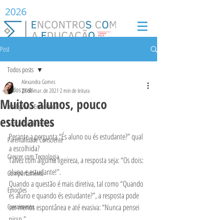
2026
Post
Todos posts
Alexandra Gomes
Todos posts
23 de mar. de 2021
2 min de leitura
Muitos alunos, pouco
Inteligência Emocional
estudantes
Concentração e Foco
Perante a pergunta “És aluno ou és estudante?” qual 
Parentalidade Consciente
a escolhida?
Crescer com Tecnologia
Talvez com alguma ligeireza, a resposta seja: “Os dois: 
aluno e estudante!”.
Comportamento
Quando a questão é mais diretiva, tal como “Quando 
Emoções
és aluno e quando és estudante?”, a resposta pode 
Crescimento
ser menos espontânea e até evasiva: “Nunca pensei 
nisso.”