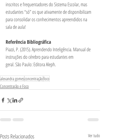
inscritos e frequentadores do Sistema Escolar, mas 
estudantes “só” os que ativamente de disponibilizam 
para consolidar os conhecimentos apreendidos na 
sala de aula!
Referência Bibliográfica
Piazzi, P. (2015). Aprendendo Inteligência. Manual de 
instruções do cérebro para estudantes em
geral. São Paulo: Editora Aleph.
alexandra gomes
concentração
foco
Concentração e Foco
Posts Relacionados
Ver tudo