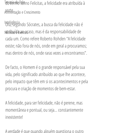
Terapia da Fala
do termo latino Felicitas, a felicidade era atribuída à 
sorte. 
Alimentação e Crescimento
Inteligência
Ora, segundo Sócrates, a busca da felicidade não é 
atribuída ao acaso, mas é da responsabilidade de 
Notícias e Eventos
cada um. Como refere Roberto Rohden “A felicidade 
existe; não fora de nós, onde em geral a procuramos; 
mas dentro de nós, onde raras vezes a encontramos”.  
De facto, o Homem é o grande responsável pela sua 
vida, pelo significado atribuído ao que lhe acontece, 
pelo impacto que têm em si os acontecimentos e pela 
procura e criação de momentos de bem-estar. 
A felicidade, para ser felicidade, não é perene, mas 
momentânea e pontual, ou seja… constantemente 
inexistente! 
A verdade é que quando alguém questiona o outro 