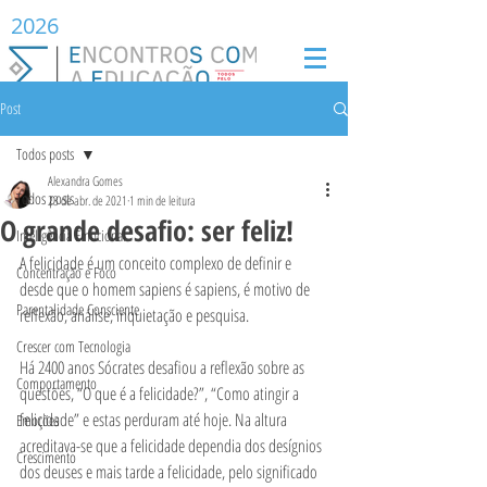
2026
Post
Todos posts
Alexandra Gomes
Todos posts
23 de abr. de 2021
1 min de leitura
O grande desafio: ser feliz!
Inteligência Emocional
A felicidade é um conceito complexo de definir e 
Concentração e Foco
desde que o homem sapiens é sapiens, é motivo de 
Parentalidade Consciente
reflexão, análise, inquietação e pesquisa. 
Crescer com Tecnologia
Há 2400 anos Sócrates desafiou a reflexão sobre as 
Comportamento
questões, “O que é a felicidade?”, “Como atingir a 
felicidade” e estas perduram até hoje. Na altura 
Emoções
acreditava-se que a felicidade dependia dos desígnios 
Crescimento
dos deuses e mais tarde a felicidade, pelo significado 