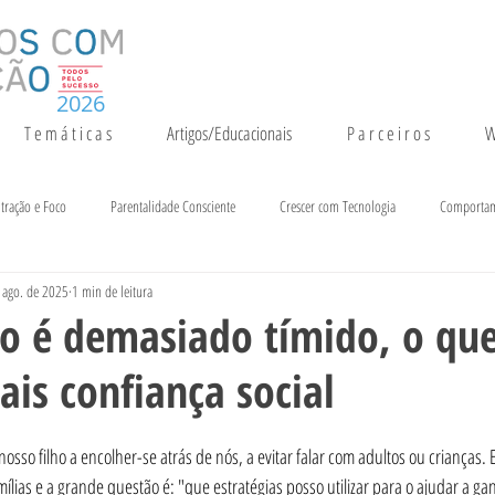
2026
T e m á t i c a s
Artigos/Educacionais
P a r c e i r o s
W
tração e Foco
Parentalidade Consciente
Crescer com Tecnologia
Comporta
 ago. de 2025
1 min de leitura
entação e Crescimento
Inteligência
Notícias e Eventos
o é demasiado tímido, o que
ais confiança social
osso filho a encolher-se atrás de nós, a evitar falar com adultos ou crianças. 
ílias e a grande questão é: "que estratégias posso utilizar para o ajudar a gan