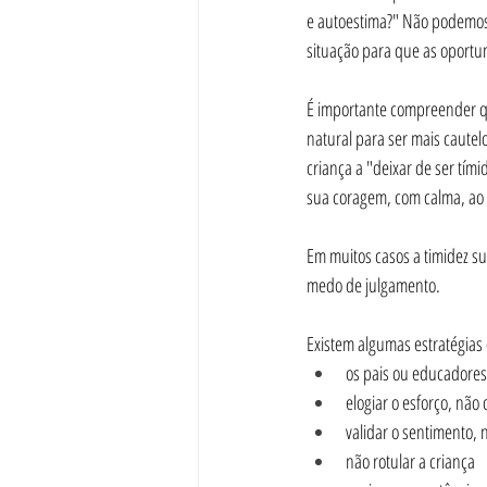
e autoestima?" Não podemos
situação para que as oportu
É importante compreender qu
natural para ser mais caute
criança a "deixar de ser tím
sua coragem, com calma, ao 
Em muitos casos a timidez su
medo de julgamento.
Existem algumas estratégias 
os pais ou educadores
elogiar o esforço, não 
validar o sentimento, 
não rotular a criança