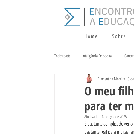
H o m e
S o b r e
Todos posts
Inteligência Emocional
Concen
Diamantina Moreira
13 de
Crescimento
Terapia da Fala
Alim
O meu filh
para ter m
Atualizado:
18 de ago. de 2025
É bastante complicado ver o n
bastante real para muitas fam