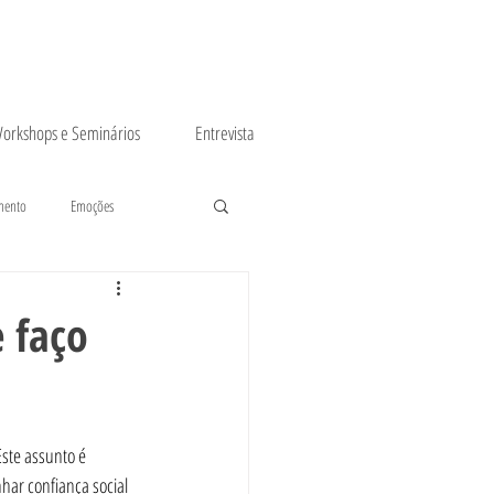
orkshops e Seminários
Entrevista
mento
Emoções
 faço
Este assunto é 
har confiança social 