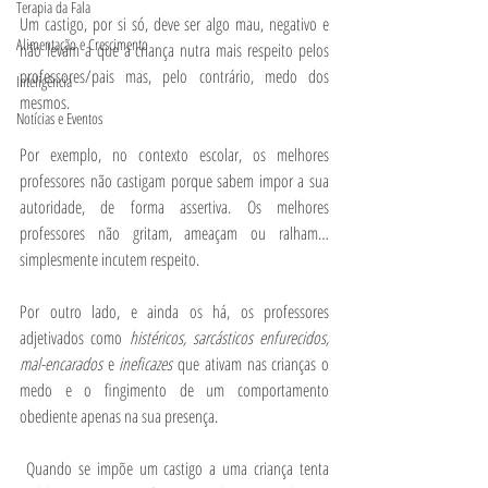
Terapia da Fala
Um castigo, por si só, deve ser algo mau, negativo e 
Alimentação e Crescimento
não levam a que a criança nutra mais respeito pelos 
professores/pais mas, pelo contrário, medo dos 
Inteligência
mesmos.
Notícias e Eventos
Por exemplo, no contexto escolar, os melhores 
professores não castigam porque sabem impor a sua 
autoridade, de forma assertiva. Os melhores 
professores não gritam, ameaçam ou ralham… 
simplesmente incutem respeito.
Por outro lado, e ainda os há, os professores 
adjetivados como 
histéricos, sarcásticos enfurecidos, 
mal-encarados 
e 
ineficazes 
que ativam nas crianças o 
medo e o fingimento de um comportamento 
obediente apenas na sua presença.
 Quando se impõe um castigo a uma criança tenta 