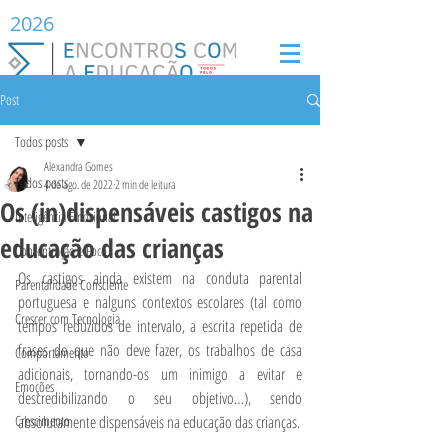
2026
Post
Todos posts
Alexandra Gomes
Todos posts
4 de ago. de 2022
2 min de leitura
Os (in)dispensáveis castigos na
Inteligência Emocional
educação das crianças
Concentração e Foco
Os castigos ainda existem na conduta parental 
Parentalidade Consciente
portuguesa e nalguns contextos escolares (tal como 
Crescer com Tecnologia
tempos reduzidos de intervalo, a escrita repetida de 
frases do que não deve fazer, os trabalhos de casa 
Comportamento
adicionais, tornando-os um inimigo a evitar e 
Emoções
descredibilizando o seu objetivo…), sendo 
Crescimento
absolutamente dispensáveis na educação das crianças.