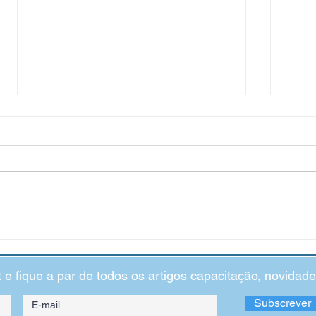
“Eu não sou inteligente": o
Impac
impacto das crenças limitadoras
Ansi
t e fique a par de todos os artigos capacitação, novida
Subscrever