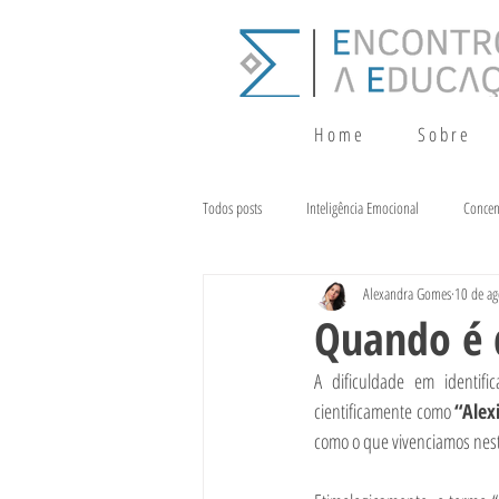
H o m e
S o b r e
Todos posts
Inteligência Emocional
Concen
Alexandra Gomes
10 de ag
Crescimento
Terapia da Fala
Alim
Quando é d
A dificuldade em identifi
cientificamente como 
“Alex
como o que vivenciamos nest