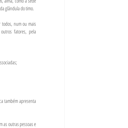
s
, alma, como a sede 
 da glândula do timo. 
r todos, num ou mais 
utros fatores, pela 
associadas;
ica também apresenta 
m as outras pessoas e 