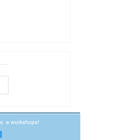
to Social: O Antídoto para a
edade Jovem
des e workshops!