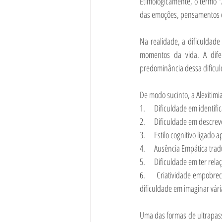
Etimologicamente, o termo “A
das emoções, pensamentos e 
Na realidade, a dificuldade
momentos da vida. A difere
predominância dessa dificu
De modo sucinto, a Alexitimi
1.      Dificuldade em identif
2.      Dificuldade em descre
3.      Estilo cognitivo ligad
4.      Ausência Empática tr
5.      Dificuldade em ter re
6.      Criatividade empobr
dificuldade em imaginar vár
Uma das formas de ultrapassa