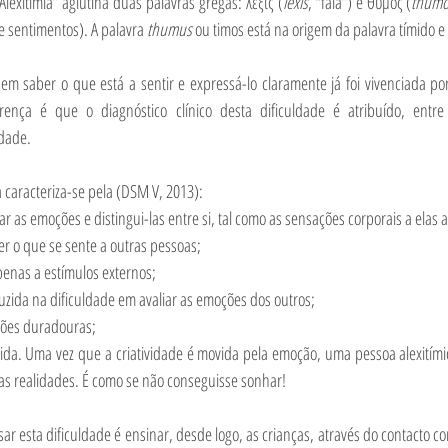
lexitimia” aglutina duas palavras gregas: λέξις (
lexis
, “fala”) e θυμός (
thumo
sentimentos). A palavra 
thumus 
ou timos está na origem da palavra tímido e
 em saber o que está a sentir e expressá-lo claramente já foi vivenciada po
nça é que o diagnóstico clínico desta dificuldade é atribuído, entre o
ldade.
a caracteriza-se pela (DSM V, 2013):
icar as emoções e distingui-las entre si, tal como as sensações corporais a elas 
ver o que se sente a outras pessoas;
o apenas a estímulos externos;
aduzida na dificuldade em avaliar as emoções dos outros;
lações duradouras;
ecida. Uma vez que a criatividade é movida pela emoção, uma pessoa alexitím
ias realidades. É como se não conseguisse sonhar!
r esta dificuldade é ensinar, desde logo, as crianças, através do contacto co