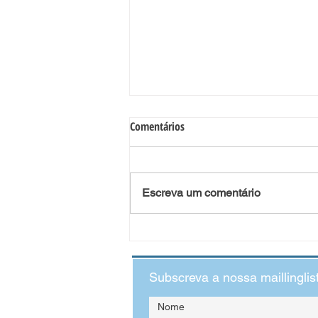
Comentários
Escreva um comentário
O Impacto da Violência Doméstica
no Desenvolvimento Infantil:
quando as crianças veem o que
Subscreva a nossa maillinglis
não deveriam ver