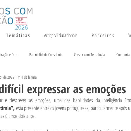
2026
T e m á t i c a s
Artigos/Educacionais
P a r c e i r o s
W
tração e Foco
Parentalidade Consciente
Crescer com Tecnologia
Comporta
o. de 2022
1 min de leitura
entação e Crescimento
Inteligência
Notícias e Eventos
ifícil expressar as emoções
car e descrever as emoções, uma das habilidades da Inteligência Emo
itimia”, 
está presente entre os jovens portugueses, particularmente após 
es últimos dois anos.