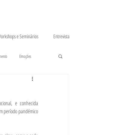
orkshops e Seminários
Entrevista
mento
Emoções
cional, e conhecida 
um período pandémico 