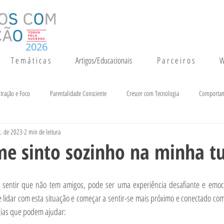
2026
T e m á t i c a s
Artigos/Educacionais
P a r c e i r o s
W
tração e Foco
Parentalidade Consciente
Crescer com Tecnologia
Comporta
t. de 2023
2 min de leitura
entação e Crescimento
Inteligência
Notícias e Eventos
e sinto sozinho na minha 
, sentir que não tem amigos, pode ser uma experiência desafiante e emocio
 lidar com esta situação e começar a sentir-se mais próximo e conectado com
ias que podem ajudar: