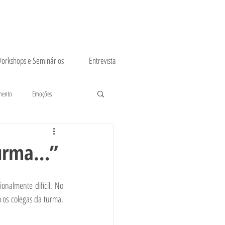
orkshops e Seminários
Entrevista
mento
Emoções
turma…”
nalmente difícil. No 
 os colegas da turma. 