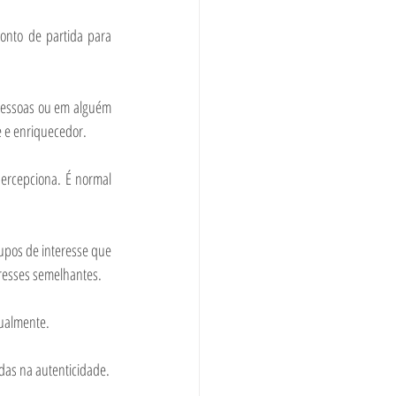
onto de partida para 
pessoas ou em alguém 
e e enriquecedor.
ercepciona. É normal 
upos de interesse que 
resses semelhantes.
ualmente. 
das na autenticidade.