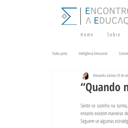
H o m e
S o b r e
Todos posts
Inteligência Emocional
Concen
Alexandra Gomes
29 de se
Crescimento
Terapia da Fala
Alim
“Quando m
Sentir-se sozinho na turma
entanto existem maneiras de
Seguem-se algumas estratég