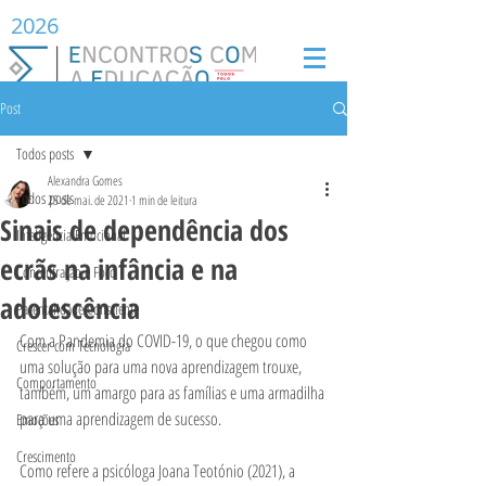
2026
Post
Todos posts
Alexandra Gomes
Todos posts
25 de mai. de 2021
1 min de leitura
Sinais de dependência dos
Inteligência Emocional
ecrãs na infância e na
Concentração e Foco
adolescência
Parentalidade Consciente
Com a Pandemia do COVID-19, o que chegou como 
Crescer com Tecnologia
uma solução para uma nova aprendizagem trouxe, 
Comportamento
também, um amargo para as famílias e uma armadilha 
para uma aprendizagem de sucesso. 
Emoções
Crescimento
Como refere a psicóloga Joana Teotónio (2021), a 