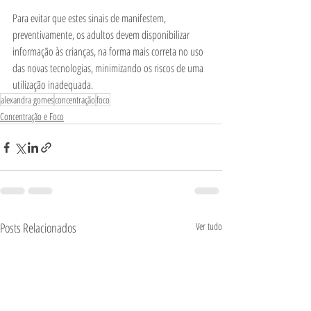
Para evitar que estes sinais de manifestem, 
preventivamente, os adultos devem disponibilizar 
informação às crianças, na forma mais correta no uso 
das novas tecnologias, minimizando os riscos de uma 
utilização inadequada.  
alexandra gomes
concentração
foco
Concentração e Foco
Posts Relacionados
Ver tudo