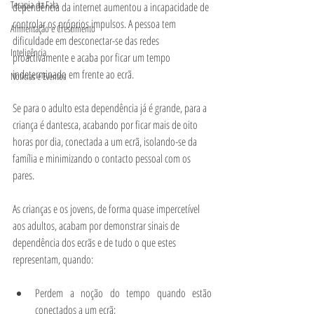
Terapia da Fala
dependência da internet aumentou a incapacidade de 
controlar os próprios impulsos. A pessoa tem 
Alimentação e Crescimento
dificuldade em desconectar-se das redes 
Inteligência
proactivamente e acaba por ficar um tempo 
indeterminado em frente ao ecrã. 
Notícias e Eventos
Se para o adulto esta dependência já é grande, para a 
criança é dantesca, acabando por ficar mais de oito 
horas por dia, conectada a um ecrã, isolando-se da 
família e minimizando o contacto pessoal com os 
pares. 
As crianças e os jovens, de forma quase impercetível 
aos adultos, acabam por demonstrar sinais de 
dependência dos ecrãs e de tudo o que estes 
representam, quando: 
Perdem a noção do tempo quando estão 
conectados a um ecrã; 