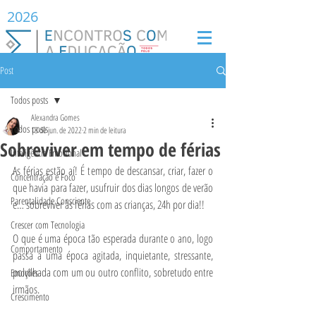
2026
Post
Todos posts
Alexandra Gomes
Todos posts
13 de jun. de 2022
2 min de leitura
Sobreviver em tempo de férias
Inteligência Emocional
As férias estão aí! É tempo de descansar, criar, fazer o 
Concentração e Foco
que havia para fazer, usufruir dos dias longos de verão 
Parentalidade Consciente
e… sobreviver às férias com as crianças, 24h por dia!!
Crescer com Tecnologia
O que é uma época tão esperada durante o ano, logo 
Comportamento
passa a uma época agitada, inquietante, stressante, 
polvilhada com um ou outro conflito, sobretudo entre 
Emoções
irmãos.
Crescimento