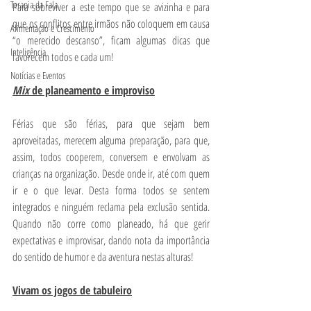
Terapia da Fala
Para sobreviver a este tempo que se avizinha e para 
que os conflitos entre irmãos não coloquem em causa 
Alimentação e Crescimento
“o merecido descanso”, ficam algumas dicas que 
Inteligência
favorecem todos e cada um!
Notícias e Eventos
Mix
 de planeamento e improviso
Férias que são férias, para que sejam bem 
aproveitadas, merecem alguma preparação, para que, 
assim, todos cooperem, conversem e envolvam as 
crianças na organização. Desde onde ir, até com quem 
ir e o que levar. Desta forma todos se sentem 
integrados e ninguém reclama pela exclusão sentida. 
Quando não corre como planeado, há que gerir 
expectativas e improvisar, dando nota da importância 
do sentido de humor e da aventura nestas alturas!
Vivam os jogos de tabuleiro