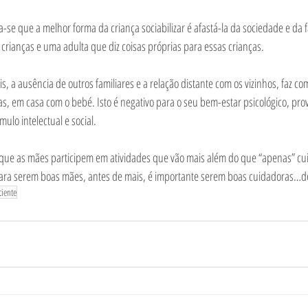
se que a melhor forma da criança sociabilizar é afastá-la da sociedade e da fa
rianças e uma adulta que diz coisas próprias para essas crianças. 
 a ausência de outros familiares e a relação distante com os vizinhos, faz c
s, em casa com o bebé. Isto é negativo para o seu bem-estar psicológico, pr
ulo intelectual e social. 
e que as mães participem em atividades que vão mais além do que “apenas” cu
ara serem boas mães, antes de mais, é importante serem boas cuidadoras…de s
ciente