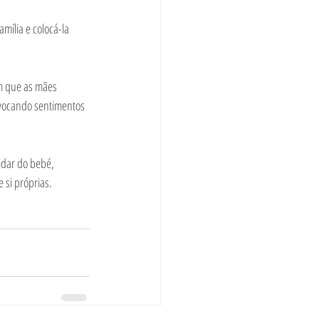
mília e colocá-la 
om que as mães 
ovocando sentimentos 
idar do bebé, 
i próprias.    