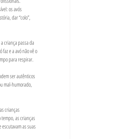
ofissionais. 
vel: os avós 
ria, dar “colo”, 
a criança passa da 
 faz e a avó não vê o 
mpo para respirar. 
odem ser autênticos 
 ou mal-humorado, 
as crianças 
 tempo, as crianças 
e escutavam as suas 