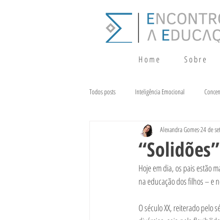
H o m e
S o b r e
Todos posts
Inteligência Emocional
Concen
Alexandra Gomes
24 de se
Crescimento
Terapia da Fala
Alim
“Solidões”
Hoje em dia, os pais estão 
na educação dos filhos – e 
O século XX, reiterado pelo 