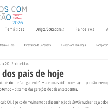
2026
T e m á t i c a s
Artigos/Educacionais
P a r c e i r o s
W
tração e Foco
Parentalidade Consciente
Crescer com Tecnologia
Comporta
t. de 2021
2 min de leitura
entação e Crescimento
Inteligência
Notícias e Eventos
 dos pais de hoje
mais sós do que “antigamente”. Esta é uma solidão no espaço – por não terem 
no tempo – distantes das gerações de pais antecedentes. 
século XXI, é palco do movimento de disseminação da 
família 
nuclear, seja pelo