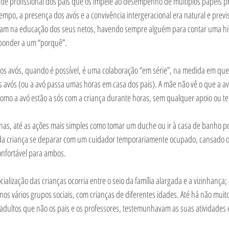
idade profissional dos pais que os impele ao desempenho de múltiplos papéis pr
empo, a presença dos avós e a convivência intergeracional era natural e previsí
m na educação dos seus netos, havendo sempre alguém para contar uma histó
ponder a um “porquê”. 
dos avós, quando é possível, é uma colaboração “em série”, na medida em que 
s avós (ou a avó passa umas horas em casa dos pais). A mãe não vê o que a avó
como a avó estão a sós com a criança durante horas, sem qualquer apoio ou te
as, até as ações mais simples como tomar um duche ou ir à casa de banho p
to da criança se deparar com um cuidador temporariamente ocupado, cansado
nfortável para ambos.  
ialização das crianças ocorria entre o seio da família alargada e a vizinhança; 
os vários grupos sociais, com crianças de diferentes idades. Até há não muito
adultos que não os pais e os professores, testemunhavam as suas atividades 