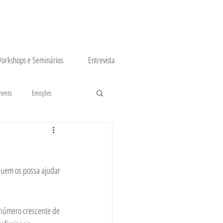
orkshops e Seminários
Entrevista
mento
Emoções
quem os possa ajudar 
 número crescente de 