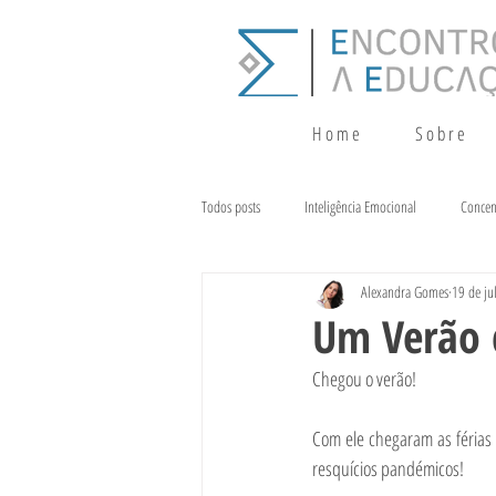
H o m e
S o b r e
Todos posts
Inteligência Emocional
Concen
Alexandra Gomes
19 de ju
Crescimento
Terapia da Fala
Alim
Um Verão 
Chegou o verão!
Com ele chegaram as férias 
resquícios pandémicos!