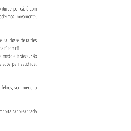
ntinue por cá, é com 
podermos, novamente, 
as saudosas de tardes 
” sorrir!!   
medo e tristeza, são 
ajados pela saudade, 
 felizes, sem medo, a 
mporta saborear cada 