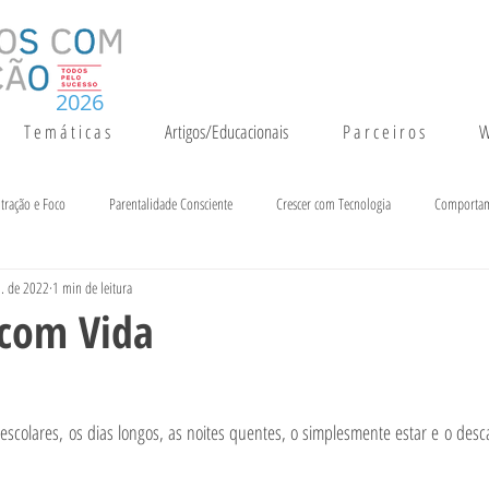
2026
T e m á t i c a s
Artigos/Educacionais
P a r c e i r o s
W
tração e Foco
Parentalidade Consciente
Crescer com Tecnologia
Comporta
l. de 2022
1 min de leitura
entação e Crescimento
Inteligência
Notícias e Eventos
com Vida
escolares, os dias longos, as noites quentes, o simplesmente estar e o des