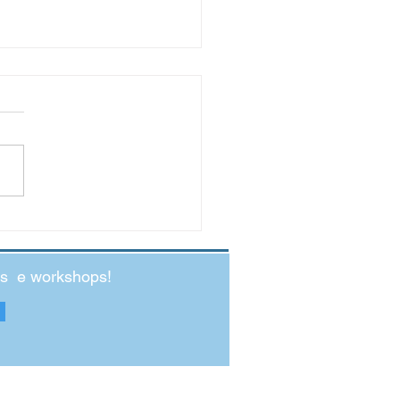
cio – elemento essencial para
scimento
ando a nossa viagem pelos elementos
configuram como indispensáveis para
imento na infância, hoje é a vez de
...
des e workshops!