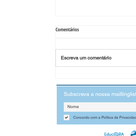
A importância da Educação
Comentários
Financeira na Escola
“A educação financeira é um elemento
fundamental na educação”. Quem o diz são os
Escreva um comentário
autores da obra literária, intitulada
“Educação...
Subscreva a nossa maillinglis
Concordo com a Política de Privacida