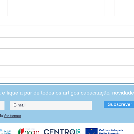
Dificuldade em fazer amigos:
O Cál
principais motivos
o cre
Não são poucos as crianças e os jovens que
Continu
manifestam dificuldade em fazer amigos. Algo
que se 
que deveria ser espontâneo e que, para
o cresc
alguns, é...
falarmos
t e fique a par de todos os artigos capacitação, novida
Subscrever
de
Ver termos