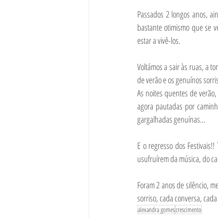
Passados 2 longos anos, ai
bastante otimismo que se v
estar a vivê-los.
Voltámos a sair às ruas, a t
de verão e os genuínos sorr
As noites quentes de verão,
agora pautadas por caminha
gargalhadas genuínas…
E o regresso dos Festivais!!
usufruírem da música, do cal
Foram 2 anos de silêncio, m
sorriso, cada conversa, ca
alexandra gomes
crescimento