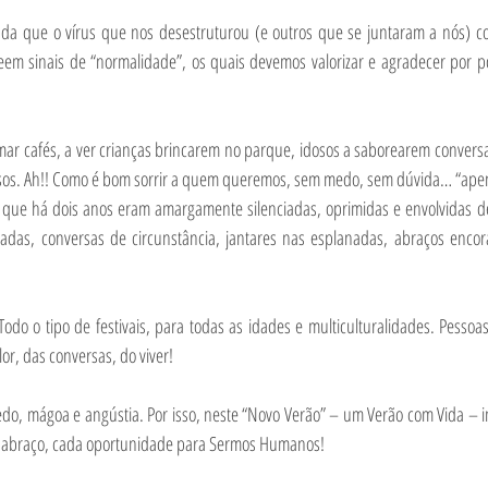
nda que o vírus que nos desestruturou (e outros que se juntaram a nós) co
eem sinais de “normalidade”, os quais devemos valorizar e agradecer por 
omar cafés, a ver crianças brincarem no parque, idosos a saborearem convers
isos. Ah!! Como é bom sorrir a quem queremos, sem medo, sem dúvida… “apenas
 que há dois anos eram amargamente silenciadas, oprimidas e envolvidas de 
das, conversas de circunstância, jantares nas esplanadas, abraços encor
 Todo o tipo de festivais, para todas as idades e multiculturalidades. Pessoas
or, das conversas, do viver!
edo, mágoa e angústia. Por isso, neste “Novo Verão” – um Verão com Vida – i
da abraço, cada oportunidade para Sermos Humanos!