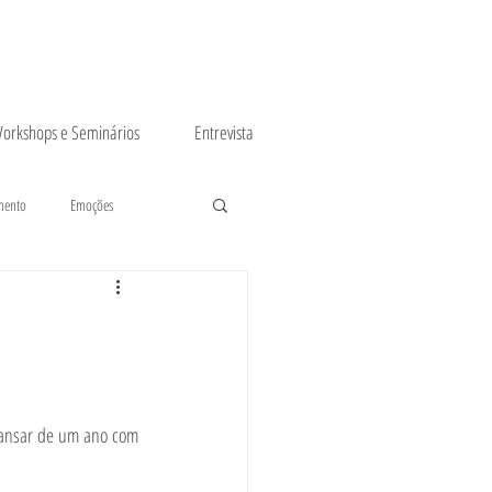
orkshops e Seminários
Entrevista
mento
Emoções
cansar de um ano com 