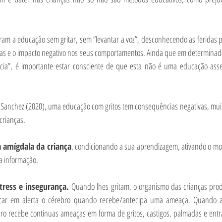
am a educação sem gritar, sem “levantar a voz”, desconhecendo as feridas 
ças e o impacto negativo nos seus comportamentos. Ainda que em determinad
ncia”, é importante estar consciente de que esta não é uma educação asse
 Sanchez (2020), uma educação com gritos tem consequências negativas, muitas
crianças.
 amígdala da criança
, condicionando a sua aprendizagem, ativando o mod
a informação.
tress e insegurança. 
Quando lhes gritam, o organismo das crianças produ
olocar em alerta o cérebro quando recebe/antecipa uma ameaça. Quando a
bro recebe continuas ameaças em forma de gritos, castigos, palmadas e entra