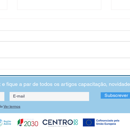
O poder do propósito na
O Gra
aprendizagem
Como 
coraç
t e fique a par de todos os artigos capacitação, novida
Subscrever
de
Ver termos