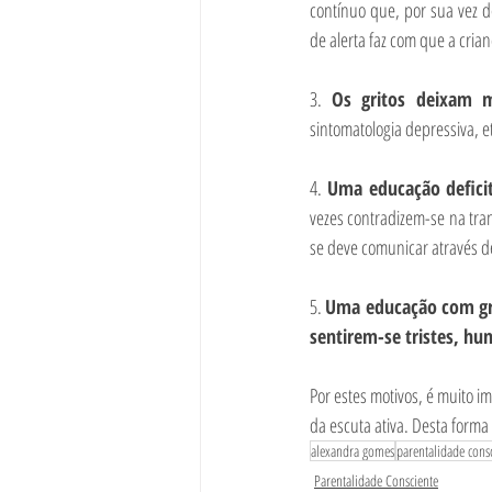
contínuo que, por sua vez d
de alerta faz com que a cri
3. 
Os gritos deixam m
sintomatologia depressiva, et
4. 
Uma educação deficit
vezes contradizem-se na tra
se deve comunicar através de
5. 
Uma educação com grit
sentirem-se tristes, h
Por estes motivos, é muito i
da escuta ativa. Desta forma
alexandra gomes
parentalidade cons
Parentalidade Consciente