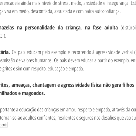
esencadeia ainda mais níveis de stress, medo, ansiedade e insegurança. Es
ança viva em medo, desconfiada, assustada e com baixa autoconfiança.
azelas na personalidade da criança, na fase adulta 
(distúrb
c.).
ária. 
Os pais educam pelo exemplo e recorrendo à agressividade verbal (e
nsmissão de valores humanos. Os pais devem educar a partir do exemplo, en
 gritos e sim com respeito, educação e empatia.
os, ameaças, chantagem e agressividade física não gera filhos fe
umilhados e magoados.
mportante a educação das crianças em amor, respeito e empatia, através da co
 tornar-se-ão adultos confiantes, resilientes e seguros nos desafios que vão s
ciente