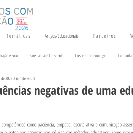
2026
T e m á t i c a s
Artigos/Educacionais
P a r c e i r o s
W
tração e Foco
Parentalidade Consciente
Crescer com Tecnologia
Comporta
. de 2023
2 min de leitura
entação e Crescimento
Inteligência
Notícias e Eventos
uências negativas de uma ed
 competências como paciência, empatia, escuta ativa e comunicação asserti
em e bater nas crianças não só não são métodos educativos, como preju