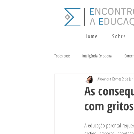
H o m e
S o b r e
Todos posts
Inteligência Emocional
Concen
Alexandra Gomes
2 de jun
Crescimento
Terapia da Fala
Alim
As conseq
com gritos
A educação parental requer
castigo, ameaças, chantag