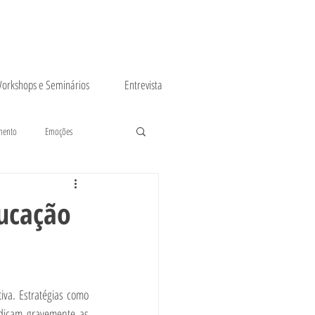
orkshops e Seminários
Entrevista
mento
Emoções
ucação
va. Estratégias como 
dicam gravemente as 