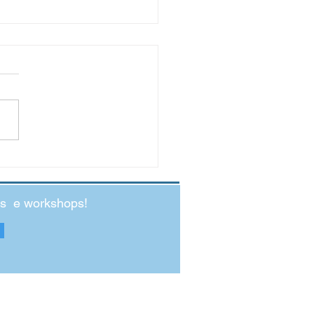
nde Salto para o 1.º Ciclo:
preparar o seu filho e o seu
ão?
des e workshops!