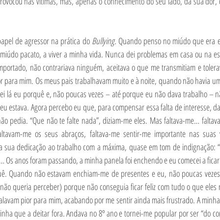
rovocou nas vítimas, mas, apenas o conhecimento do seu lado, da sua dor,
apel de agressor na prática do 
Bullying. 
Quando penso no miúdo que era e
iúdo pacato, a viver a minha vida. Nunca dei problemas em casa ou na esc
portado, não contrariava ninguém, aceitava o que me transmitiam e toler
 para mim. Os meus pais trabalhavam muito e à noite, quando não havia um si
sei lá eu porquê e, não poucas vezes – até porque eu não dava trabalho – 
u estava. Agora percebo eu que, para compensar essa falta de interesse, d
o pedia. “Que não te falte nada”, diziam-me eles. Mas faltava-me… faltava
altavam-me os seus abraços, faltava-me sentir-me importante nas suas 
 e a sua dedicação ao trabalho com a máxima, quase em tom de indignação: “p
… Os anos foram passando, a minha panela foi enchendo e eu comecei a ficar 
uê. Quando não estavam enchiam-me de presentes e eu, não poucas vezes, 
não queria perceber) porque não conseguia ficar feliz com tudo o que eles
falavam pior para mim, acabando por me sentir ainda mais frustrado. A minha r
nha que a deitar fora. Andava no 8º ano e tornei-me popular por ser “do cont