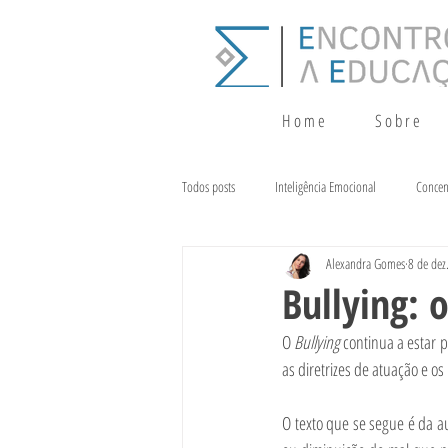
H o m e
S o b r e
Todos posts
Inteligência Emocional
Concen
Alexandra Gomes
8 de dez
Crescimento
Terapia da Fala
Alim
Bullying: 
O 
Bullying 
continua a estar p
as diretrizes de atuação e o
O texto que se segue é da au