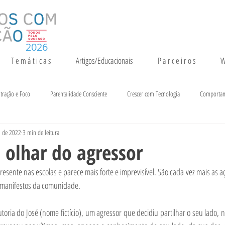
2026
T e m á t i c a s
Artigos/Educacionais
P a r c e i r o s
W
tração e Foco
Parentalidade Consciente
Crescer com Tecnologia
Comporta
. de 2022
3 min de leitura
entação e Crescimento
Inteligência
Notícias e Eventos
o olhar do agressor
resente nas escolas e parece mais forte e imprevisível. São cada vez mais as aç
s manifestos da comunidade.
toria do José (nome fictício), um agressor que decidiu partilhar o seu lado,