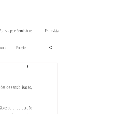
orkshops e Seminários
Entrevista
mento
Emoções
ões de sensibilização, 
 não esperando perdão 