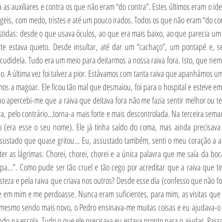
a as auxiliares e contra os que não eram “do contra”. Estes últimos eram o idea
frágeis, com medo, tristes e até um pouco irados. Todos os que não eram “do con
tidas: desde o que usava óculos, ao que era mais baixo, ao que parecia um 
e estava quieto. Desde insultar, até dar um “cachaço”, um pontapé e, se
udidela. Tudo era um meio para deitarmos a nossa raiva fora. Isto, que nem 
 A última vez foi talvez a pior. Estávamos com tanta raiva que apanhámos um
os a magoar. Ele ficou tão mal que desmaiou, foi para o hospital e esteve e
ho apercebi-me que a raiva que deitava fora não me fazia sentir melhor ou t
iva, pelo contrário…torna-a mais forte e mais descontrolada. Na terceira se
ro (era esse o seu nome). Ele já tinha saído do coma, mas ainda precisava d
sustado que quase gritou… Eu, assustado também, senti o meu coração a ape
er as lágrimas. Chorei, chorei, chorei e a única palavra que me saía da boc
pa…”. Como pude ser tão cruel e tão cego por acreditar que a raiva que ti
steza e pela raiva que criava nos outros? Desde esse dia (confesso que não foi 
e em mim e me perdoasse. Nunca eram suficientes, para mim, as visitas que l
; mesmo sendo mais novo, o Pedro ensinava-me muitas coisas e eu ajudava-o a
do na escola. Tudo o que ele precisava eu estava pronto para o ajudar. Pass