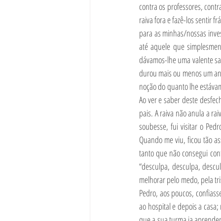
contra os professores, contr
raiva fora e fazê-los sentir 
para as minhas/nossas inves
até aquele que simplesment
dávamos-lhe uma valente sac
durou mais ou menos um ano.
noção do quanto lhe estávam
Ao ver e saber deste desfec
pais. A raiva não anula a ra
soubesse, fui visitar o Ped
Quando me viu, ficou tão as
tanto que não consegui cont
“desculpa, desculpa, descul
melhorar pelo medo, pela tri
Pedro, aos poucos, confiass
ao hospital e depois a casa
que a sua turma ia aprenden