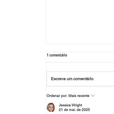
Preparar as crianças para a
1 comentário
chegada de Natal
A época que antecede o Natal, conhecida pela
religião católica como o Advento, é também
Escreva um comentário
uma oportunidade para todos prepararem a
chegada...
Ordenar por:
Mais recente
Jessica Wright
21 de mai. de 2025