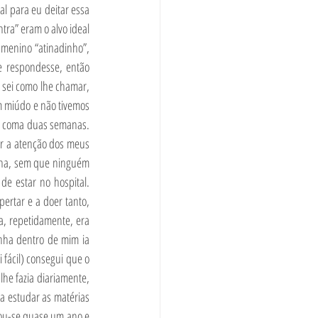
l para eu deitar essa 
tra” eram o alvo ideal 
menino “atinadinho”, 
 respondesse, então 
sei como lhe chamar, 
 miúdo e não tivemos 
m coma duas semanas. 
er a atenção dos meus 
mana, sem que ninguém 
e estar no hospital. 
rtar e a doer tanto, 
a, repetidamente, era 
nha dentro de mim ia 
fácil) consegui que o 
he fazia diariamente, 
 estudar as matérias 
ou-se quase um ano e 