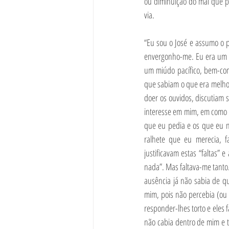
ou diminuição do mal que p
via.
“Eu sou o José e assumo o p
envergonho-me. Eu era um m
um miúdo pacífico, bem-com
que sabiam o que era melhor
doer os ouvidos, discutiam 
interesse em mim, em como e
que eu pedia e os que eu nã
ralhete que eu merecia, f
justificavam estas “faltas”
nada”. Mas faltava-me tanto
ausência já não sabia de q
mim, pois não percebia (ou 
responder-lhes torto e eles 
não cabia dentro de mim e ti