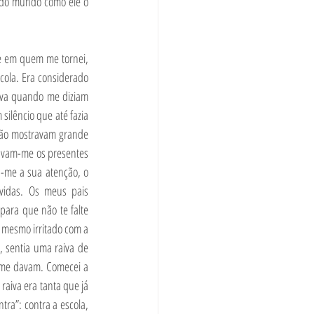
 do mundo como ele o 
 em quem me tornei, 
ola. Era considerado 
ava quando me diziam 
lêncio que até fazia 
não mostravam grande 
avam-me os presentes 
-me a sua atenção, o 
vidas. Os meus pais 
ara que não te falte 
mesmo irritado com a 
sentia uma raiva de 
 me davam. Comecei a 
aiva era tanta que já 
ra”: contra a escola, 