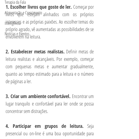
Terapia da Fala
1. Escolher livros que goste de ler. 
Começar por 
Alimentação e Crescimento
livros que estejam alinhados com os próprios 
interesses e as próprias paixões. Ao escolher temas do 
Inteligência
próprio agrado, vê aumentadas as possibilidades de se 
Notícias e Eventos
envolverem na leitura.
2. Estabelecer metas realistas. 
Definir metas de 
leitura realistas e alcançáveis. Por exemplo, começar 
com pequenas metas e aumentar gradualmente, 
quanto ao tempo estimado para a leitura e o número 
de páginas a ler.
3. Criar um ambiente confortável. 
Encontrar um 
lugar tranquilo e confortável para ler onde se possa 
concentrar sem distrações. 
4. Participar em grupos de leitura. 
Seja 
presencial ou on-line é uma boa oportunidade para 