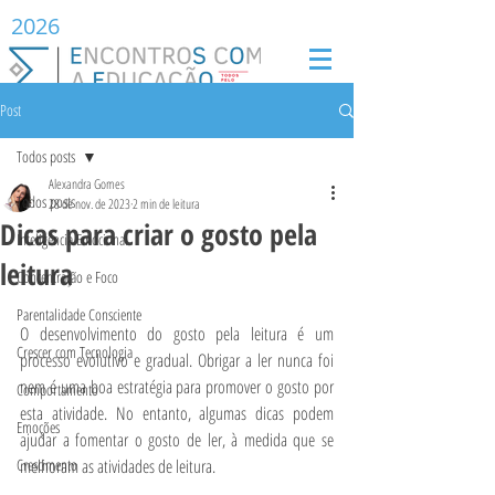
2026
Post
Todos posts
Alexandra Gomes
Todos posts
28 de nov. de 2023
2 min de leitura
Dicas para criar o gosto pela
Inteligência Emocional
leitura
Concentração e Foco
Parentalidade Consciente
O desenvolvimento do gosto pela leitura é um 
Crescer com Tecnologia
processo evolutivo e gradual. Obrigar a ler nunca foi 
nem é uma boa estratégia para promover o gosto por 
Comportamento
esta atividade. No entanto, algumas dicas podem 
Emoções
ajudar a fomentar o gosto de ler, à medida que se 
Crescimento
melhoram as atividades de leitura.