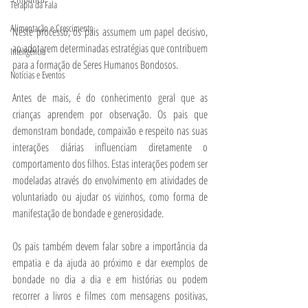
Terapia da Fala
Alimentação e Crescimento
Neste processo, os pais assumem um papel decisivo, 
ao adotarem determinadas estratégias que contribuem 
Inteligência
para a formação de Seres Humanos Bondosos.
Notícias e Eventos
Antes de mais, é do conhecimento geral que as 
crianças aprendem por observação. Os pais que 
demonstram bondade, compaixão e respeito nas suas 
interações diárias influenciam diretamente o 
comportamento dos filhos. Estas interações podem ser 
modeladas através do envolvimento em atividades de 
voluntariado ou ajudar os vizinhos, como forma de 
manifestação de bondade e generosidade.
Os pais também devem falar sobre a importância da 
empatia e da ajuda ao próximo e dar exemplos de 
bondade no dia a dia e em histórias ou podem 
recorrer a livros e filmes com mensagens positivas, 