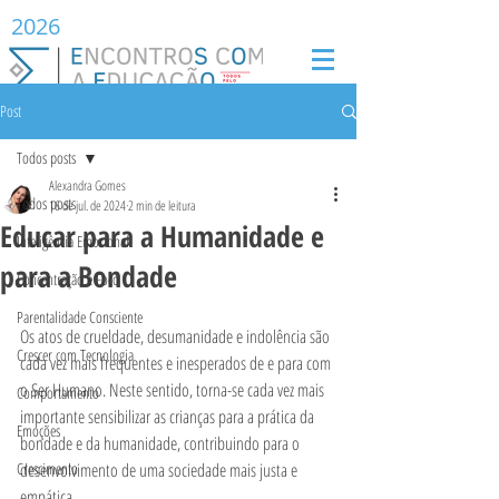
2026
Post
Todos posts
Alexandra Gomes
Todos posts
16 de jul. de 2024
2 min de leitura
Educar para a Humanidade e
Inteligência Emocional
para a Bondade
Concentração e Foco
Parentalidade Consciente
Os atos de crueldade, desumanidade e indolência são 
Crescer com Tecnologia
cada vez mais frequentes e inesperados de e para com 
o Ser Humano. Neste sentido, torna-se cada vez mais 
Comportamento
importante sensibilizar as crianças para a prática da 
Emoções
bondade e da humanidade, contribuindo para o 
Crescimento
desenvolvimento de uma sociedade mais justa e 
empática.