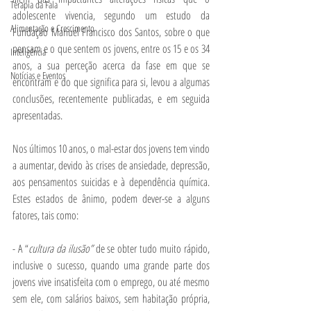
Terapia da Fala
adolescente vivencia, segundo um estudo da 
Alimentação e Crescimento
Fundação Manuel Francisco dos Santos, sobre o que 
pensam e o que sentem os jovens, entre os 15 e os 34 
Inteligência
anos, a sua perceção acerca da fase em que se 
Notícias e Eventos
encontram e do que significa para si, levou a algumas 
conclusões, recentemente publicadas, e em seguida 
apresentadas.
Nos últimos 10 anos, o mal-estar dos jovens tem vindo 
a aumentar, devido às crises de ansiedade, depressão, 
aos pensamentos suicidas e à dependência química. 
Estes estados de ânimo, podem dever-se a alguns 
fatores, tais como:
- A “
cultura da ilusão” 
de se obter tudo muito rápido, 
inclusive o sucesso, quando uma grande parte dos 
jovens vive insatisfeita com o emprego, ou até mesmo 
sem ele, com salários baixos, sem habitação própria, 