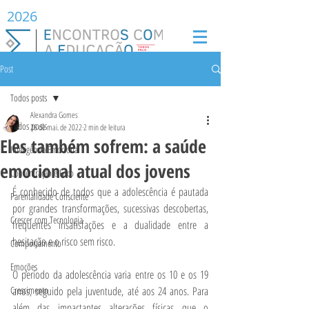
2026
Post
Todos posts
Alexandra Gomes
Todos posts
26 de mai. de 2022
2 min de leitura
Eles também sofrem: a saúde
Inteligência Emocional
emocional atual dos jovens
Concentração e Foco
É conhecido de todos que a adolescência é pautada 
Parentalidade Consciente
por grandes transformações, sucessivas descobertas, 
Crescer com Tecnologia
frequentes insatisfações e a dualidade entre a 
hesitação e o risco sem risco.
Comportamento
Emoções
O período da adolescência varia entre os 10 e os 19 
Crescimento
anos, seguido pela juventude, até aos 24 anos. Para 
além das impactantes alterações físicas que o 