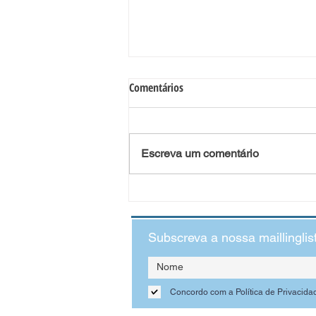
Preparar as crianças para a
Comentários
chegada de Natal
A época que antecede o Natal, conhecida pela
religião católica como o Advento, é também
Escreva um comentário
uma oportunidade para todos prepararem a
chegada...
Subscreva a nossa maillinglis
Concordo com a Política de Privacida