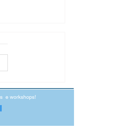
ficar o tempo
záfama do dia a dia, o tempo torna-se
r escasso. E esta escassez é sentida no
 próprio e no cuidado com os
..
des e workshops!