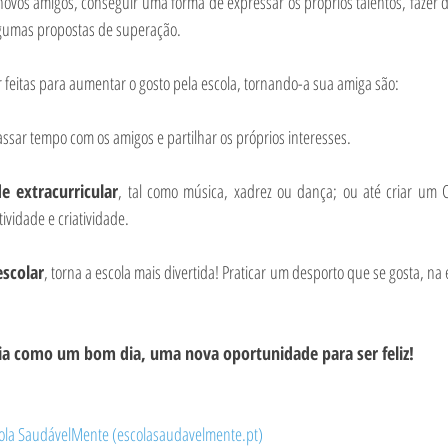
novos amigos, conseguir uma forma de expressar os próprios talentos, fazer 
lgumas propostas de superação.
 feitas para aumentar o gosto pela escola, tornando-a sua amiga são:
ssar tempo com os amigos e partilhar os próprios interesses.
e extracurricular
, tal como música, xadrez ou dança; ou até criar um 
ividade e criatividade.
escolar
, torna a escola mais divertida! Praticar um desporto que se gosta, na 
dia como um bom dia, uma nova oportunidade para ser feliz!
scola SaudávelMente (escolasaudavelmente.pt)