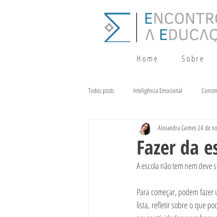
H o m e
S o b r e
Todos posts
Inteligência Emocional
Concen
Alexandra Gomes
24 de no
Crescimento
Terapia da Fala
Alim
Fazer da e
A escola não tem nem deve s
Para começar, podem fazer u
lista, refletir sobre o que 