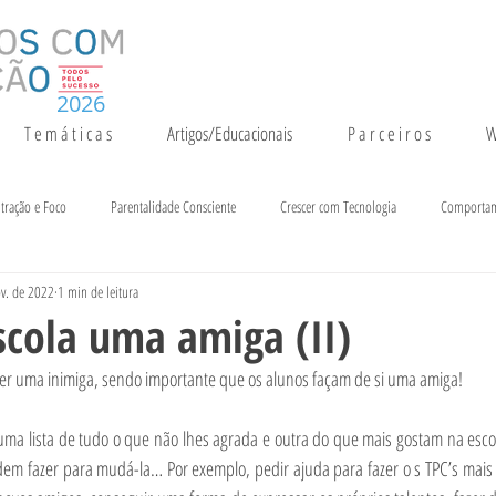
2026
T e m á t i c a s
Artigos/Educacionais
P a r c e i r o s
W
tração e Foco
Parentalidade Consciente
Crescer com Tecnologia
Comporta
v. de 2022
1 min de leitura
entação e Crescimento
Inteligência
Notícias e Eventos
scola uma amiga (II)
er uma inimiga, sendo importante que os alunos façam de si uma amiga!
ma lista de tudo o que não lhes agrada e outra do que mais gostam na escola
podem fazer para mudá-la… Por exemplo, pedir ajuda para fazer o s TPC’s mais d