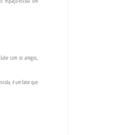
do “espaço-escola” um 
Clube com os amigos, 
escola, é um fator que 