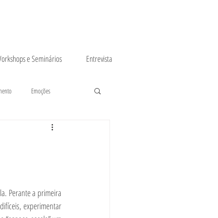
orkshops e Seminários
Entrevista
mento
Emoções
. Perante a primeira 
ifíceis, experimentar 