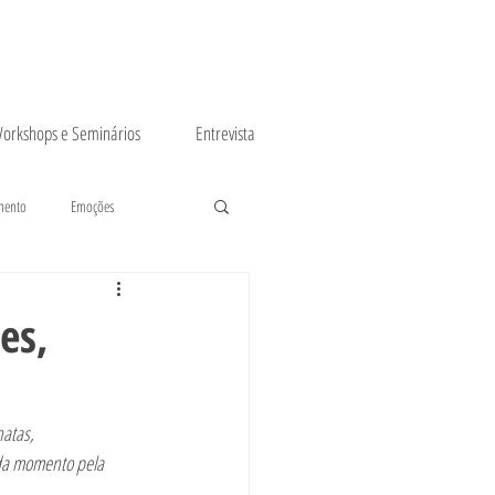
orkshops e Seminários
Entrevista
mento
Emoções
es,
as são inatas, 