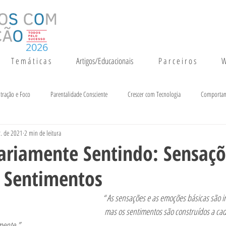
2026
T e m á t i c a s
Artigos/Educacionais
P a r c e i r o s
W
tração e Foco
Parentalidade Consciente
Crescer com Tecnologia
Comporta
. de 2021
2 min de leitura
entação e Crescimento
Inteligência
Notícias e Eventos
ariamente Sentindo: Sensaçõ
 Sentimentos
                                                                      “ As sensações e as emoções básic
                                                                    mas os sentimentos são construídos a cada momento pela 
mente.” 