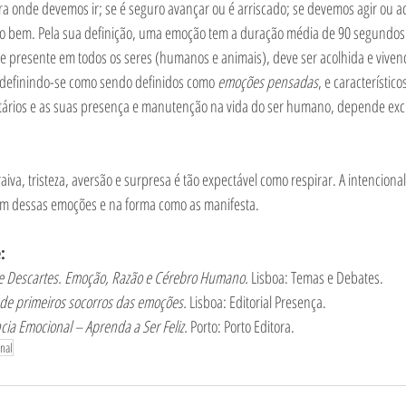
 onde devemos ir; se é seguro avançar ou é arriscado; se devemos agir ou ace
o bem. Pela sua definição, uma emoção tem a duração média de 90 segundos 
te presente em todos os seres (humanos e animais), deve ser acolhida e viven
, definindo-se como sendo definidos como 
emoções pensadas
, e característic
tários e as suas presença e manutenção na vida do ser humano, depende exc
raiva, tristeza, aversão e surpresa é tão expectável como respirar. A intencio
em dessas emoções e na forma como as manifesta. 
:
e Descartes. Emoção, Razão e Cérebro Humano. 
Lisboa: Temas e Debates. 
de primeiros socorros das emoções. 
Lisboa: Editorial Presença. 
ncia Emocional – Aprenda a Ser Feliz. 
Porto: Porto Editora. 
onal