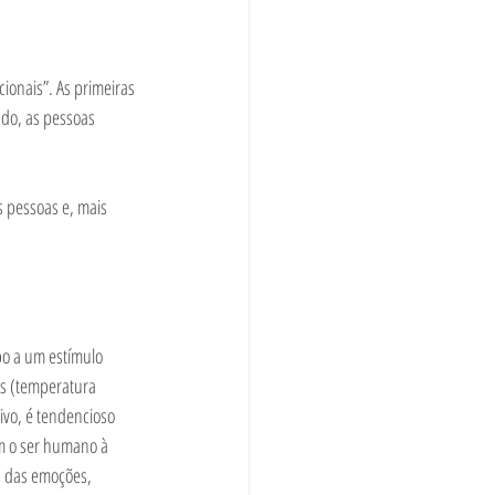
onais”. As primeiras 
ado, as pessoas 
 pessoas e, mais 
po a um estímulo 
s (temperatura 
ivo, é tendencioso 
m o ser humano à 
s das emoções, 