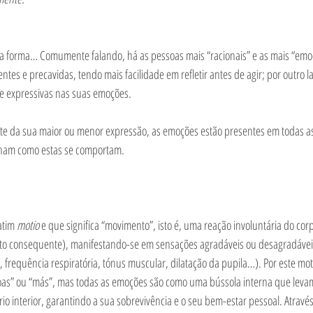
forma… Comumente falando, há as pessoas mais “racionais” e as mais “emoci
tes e precavidas, tendo mais facilidade em refletir antes de agir; por outro l
 e expressivas nas suas emoções. 
 da sua maior ou menor expressão, as emoções estão presentes em todas as
nam como estas se comportam. 
atim 
motio
 e que significa “movimento”, isto é, uma reação involuntária do cor
o consequente), manifestando-se em sensações agradáveis ou desagradávei
, frequência respiratória, tónus muscular, dilatação da pupila…). Por este mot
oas” ou “más”, mas todas as emoções são como uma bússola interna que leva
io interior, garantindo a sua sobrevivência e o seu bem-estar pessoal. Atravé