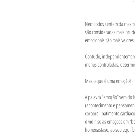
Nem todos sentem da mesma 
são consideradas mais pruden
emocionais são mais velozes
Contudo, independentemente
menos controladas, determi
Mas o que é uma emoção? 
A palavra “emoção” vem do l
(acontecimento e pensament
corporal, batimento cardíaco
dividir-se as emoções em “b
homeoastase, ao seu equilíbr