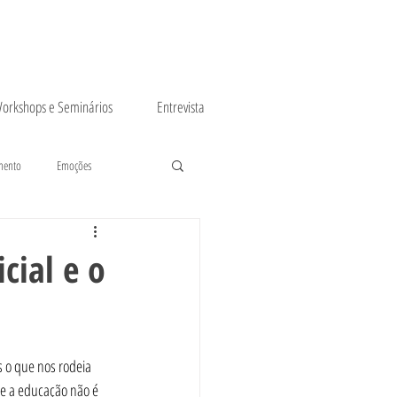
orkshops e Seminários
Entrevista
mento
Emoções
cial e o
os o que nos rodeia 
, e a educação não é 