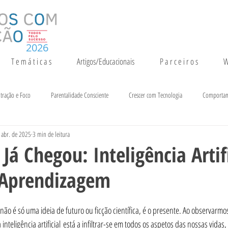
2026
T e m á t i c a s
Artigos/Educacionais
P a r c e i r o s
W
tração e Foco
Parentalidade Consciente
Crescer com Tecnologia
Comporta
 abr. de 2025
3 min de leitura
entação e Crescimento
Inteligência
Notícias e Eventos
á Chegou: Inteligência Artifi
 Aprendizagem
 já não é só uma ideia de futuro ou ficção científica, é o presente. Ao observarm
teligência artificial está a infiltrar-se em todos os aspetos das nossas vidas