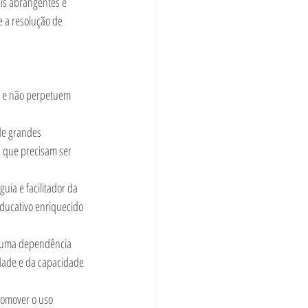
is abrangentes e 
e a resolução de 
s e não perpetuem 
 de grandes 
 que precisam ser 
uia e facilitador da 
ducativo enriquecido 
 a uma dependência 
dade e da capacidade 
romover o uso 