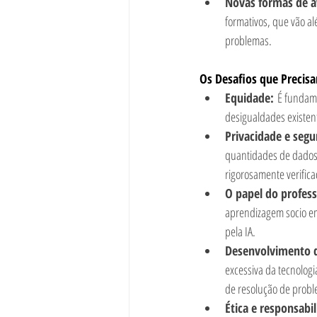
Novas formas de a
formativos, que vão al
problemas.
Os Desafios que Precis
Equidade:
 É fundame
desigualdades existente
Privacidade e segu
quantidades de dados 
rigorosamente verifica
O papel do profess
aprendizagem socio em
pela IA.
Desenvolvimento d
excessiva da tecnolog
de resolução de prob
Ética e responsabi