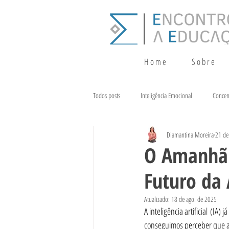
H o m e
S o b r e
Todos posts
Inteligência Emocional
Concen
Diamantina Moreira
21 de
Crescimento
Terapia da Fala
Alim
O Amanhã J
Futuro da
Atualizado:
18 de ago. de 2025
A inteligência artificial (IA)
conseguimos perceber que a in