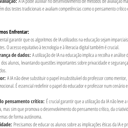
valiação:
 A IA pode auxiliar no desenvolvimento de métodos de avaliação ma
ém dos testes tradicionais e avaliam competências como o pensamento crítico 
amos Enfrentar:
ntal garantir que os algoritmos de IA utilizados na educação sejam imparciai
s. O acesso equitativo à tecnologia e à literacia digital também é crucial.
rança de dados:
 A utilização de IA na educação implica a recolha e análise
dos alunos, levantando questões importantes sobre privacidade e segurança
dos.
or:
 A IA não deve substituir o papel insubstituível do professor como mentor, g
ocional. É essencial redefinir o papel do educador e professor num cenário e
o pensamento crítico:
 É crucial garantir que a utilização da IA não leve
ia, mas sim que promova o desenvolvimento do pensamento crítico, da criativi
lemas de forma autónoma.
lidade:
 Precisamos de educar os alunos sobre as implicações éticas da IA e p