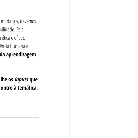
s à mudança, devemos 
ilidade. Pais, 
tica e eficaz, 
gência humana e 
 da aprendizagem 
lhe os 
inputs
 que 
contro à temática.