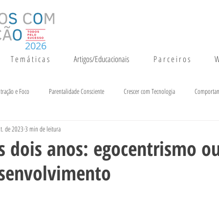
2026
T e m á t i c a s
Artigos/Educacionais
P a r c e i r o s
W
tração e Foco
Parentalidade Consciente
Crescer com Tecnologia
Comporta
t. de 2023
3 min de leitura
entação e Crescimento
Inteligência
Notícias e Eventos
is dois anos: egocentrismo o
esenvolvimento