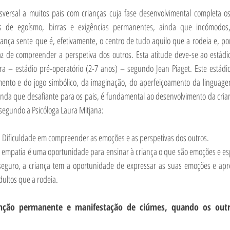
sversal a muitos pais com crianças cuja fase desenvolvimental completa os
s de egoísmo, birras e exigências permanentes, ainda que incómodos,
iança sente que é, efetivamente, o centro de tudo aquilo que a rodeia e, por
az de compreender a perspetiva dos outros. Esta atitude deve-se ao estádi
a – estádio pré-operatório (2-7 anos) – segundo Jean Piaget. Este estádio 
nto e do jogo simbólico, da imaginação, do aperfeiçoamento da linguagem
ainda que desafiante para os pais, é fundamental ao desenvolvimento da cria
egundo a Psicóloga Laura Mitjana:
 
Dificuldade em compreender as emoções e as perspetivas dos outros.
de empatia é uma oportunidade para ensinar à criança o que são emoções e es
guro, a criança tem a oportunidade de expressar as suas emoções e apre
dultos que a rodeia.
enção permanente e manifestação de ciúmes, quando os outr