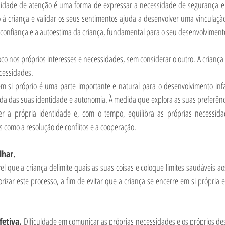
ssidade de atenção é uma forma de expressar a necessidade de segurança e 
 à criança e validar os seus sentimentos ajuda a desenvolver uma vinculação
confiança e a autoestima da criança, fundamental para o seu desenvolvimento
oco nos próprios interesses e necessidades, sem considerar o outro. A criança p
cessidades. 
em si próprio é uma parte importante e natural para o desenvolvimento infan
da das suas identidade e autonomia. À medida que explora as suas preferênci
er a própria identidade e, com o tempo, equilibra as próprias necessida
como a resolução de conflitos e a cooperação.
lhar.
el que a criança delimite quais as suas coisas e coloque limites saudáveis a
izar este processo, a fim de evitar que a criança se encerre em si própria e 
etiva. 
Dificuldade em comunicar as próprias necessidades e os próprios dese