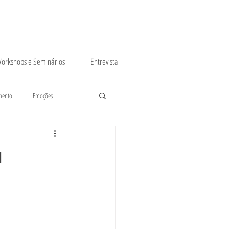
orkshops e Seminários
Entrevista
mento
Emoções
u