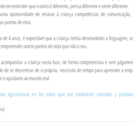
dade em entender que o outro é diferente, pensa diferente e sente diferente.
é uma oportunidade de ensinar à criança competências de comunicação, 
us pontos de vista. 
a de 4 anos, é expectável que a criança tenha desenvolvido a linguagem, soc
 compreender outros pontos de vista que não o seu. 
 acompanhar a criança nesta fase, de forma compreensiva e sem julgament
e de se descentrar de si própria, necessita de tempo para aprender a empat
is e ajustáveis ao mundo real.
tos egocéntricos en los niños que son totalmente normales y positivos
onal