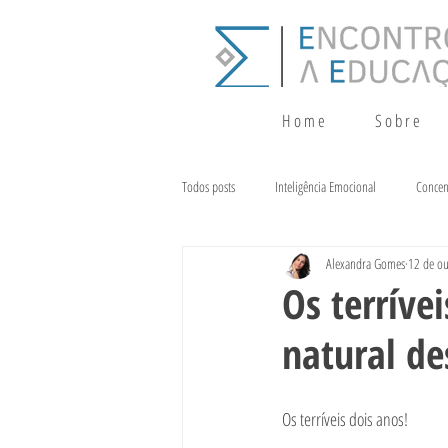
H o m e
S o b r e
Todos posts
Inteligência Emocional
Concen
Alexandra Gomes
12 de ou
Crescimento
Terapia da Fala
Alim
Os terríve
natural d
Os terríveis dois anos!