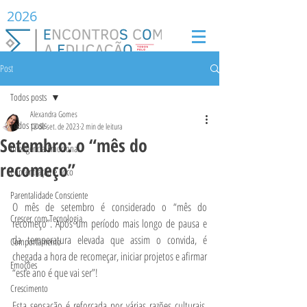
2026
Post
Todos posts
Alexandra Gomes
Todos posts
12 de set. de 2023
2 min de leitura
Setembro: o “mês do
Inteligência Emocional
recomeço”
Concentração e Foco
Parentalidade Consciente
O mês de setembro é considerado o “mês do 
Crescer com Tecnologia
recomeço”. Após um período mais longo de pausa e 
da temperatura elevada que assim o convida, é 
Comportamento
chegada a hora de recomeçar, iniciar projetos e afirmar 
Emoções
“este ano é que vai ser”! 
Crescimento
Esta sensação é reforçada por várias razões culturais, 