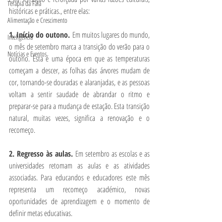
Terapia da Fala
históricas e práticas., entre elas:
Alimentação e Crescimento
1. Início do outono. 
Em muitos lugares do mundo, 
Inteligência
o mês de setembro marca a transição do verão para o 
Notícias e Eventos
outono. Esta é uma época em que as temperaturas 
começam a descer, as folhas das árvores mudam de 
cor, tornando-se douradas e alaranjadas, e as pessoas 
voltam a sentir saudade de abrandar o ritmo e 
preparar-se para a mudança de estação. Esta transição 
natural, muitas vezes, significa a renovação e o 
recomeço.
2. Regresso às aulas. 
Em setembro as escolas e as 
universidades retomam as aulas e as atividades 
associadas. Para educandos e educadores este mês 
representa um recomeço académico, novas 
oportunidades de aprendizagem e o momento de 
definir metas educativas. 