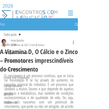
2026
Post
Todos posts
Pedro Botelho
Todos posts
17 de mai. de 2021
2 min de leitura
A Vitamina D, O Cálcio e o Zinco
Inteligência Emocional
– Promotores imprescindíveis
Concentração e Foco
do Crescimento
Parentalidade Consciente
O crescimento é um processo contínuo, que se inicia 
Crescer com Tecnologia
na fecundação e se faz através do aumento no 
tamanho corporal do indivíduo. É um processo que 
Comportamento
obedece a muitos fatores e que depende de aspetos 
genéticos e metabólicos, mas também de condições 
Emoções
socioeconómicas e de qualidade de vida. Ou seja, 
todos nós nascemos com um potencial de 
Crescimento
crescimento, que pode ou não ser atingido, de acordo 