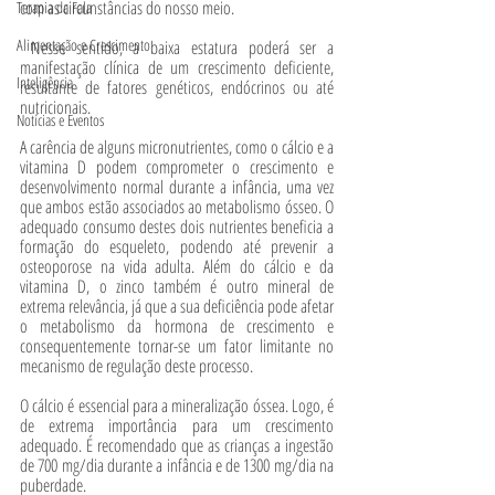
com as circunstâncias do nosso meio.
Terapia da Fala
Alimentação e Crescimento
 Nesse sentido, a baixa estatura poderá ser a 
manifestação clínica de um crescimento deficiente, 
Inteligência
resultante de fatores genéticos, endócrinos ou até 
nutricionais. 
Notícias e Eventos
A carência de alguns micronutrientes, como o cálcio e a 
vitamina D podem comprometer o crescimento e 
desenvolvimento normal durante a infância, uma vez 
que ambos estão associados ao metabolismo ósseo. O 
adequado consumo destes dois nutrientes beneficia a 
formação do esqueleto, podendo até prevenir a 
osteoporose na vida adulta. Além do cálcio e da 
vitamina D, o zinco também é outro mineral de 
extrema relevância, já que a sua deficiência pode afetar 
o metabolismo da hormona de crescimento e 
consequentemente tornar-se um fator limitante no 
mecanismo de regulação deste processo.
O cálcio é essencial para a mineralização óssea. Logo, é 
de extrema importância para um crescimento 
adequado. É recomendado que as crianças a ingestão 
de 700 mg/dia durante a infância e de 1300 mg/dia na 
puberdade. 