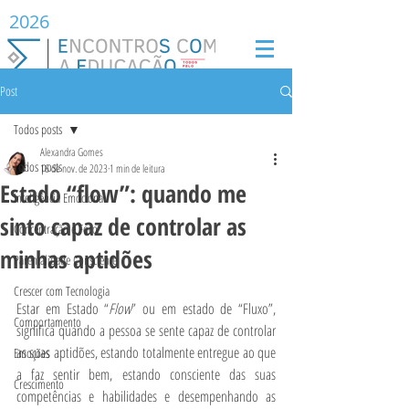
2026
Post
Todos posts
Alexandra Gomes
Todos posts
16 de nov. de 2023
1 min de leitura
Estado “flow”: quando me
Inteligência Emocional
sinto capaz de controlar as
Concentração e Foco
minhas aptidões
Parentalidade Consciente
Crescer com Tecnologia
Estar em Estado “
Flow
” ou em estado de “Fluxo”, 
Comportamento
significa quando a pessoa se sente capaz de controlar 
as suas aptidões, estando totalmente entregue ao que 
Emoções
a faz sentir bem, estando consciente das suas 
Crescimento
competências e habilidades e desempenhando as 