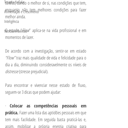
Terapia da Fala
tarefas, dando o melhor de si, nas condições que tem, 
enquanto não tem melhores condições para fazer 
Alimentação e Crescimento
melhor ainda. 
Inteligência
O estado “
Flow
” aplica-se na vida profissional e em 
Notícias e Eventos
momentos de lazer.
De acordo com a investigação, sentir-se em estado 
“Flow”
 traz mais qualidade de vida e felicidade para o 
dia a dia, diminuindo consideravelmente os níveis de 
distresse 
(stresse prejudicial).
Para encontrar e vivenciar nesse estado de fluxo, 
seguem-se 3 dicas que podem ajudar:
· 
Colocar as competências pessoais em 
prática. 
Fazer uma lista das aptidões pessoais em que 
tem mais facilidade. Em seguida basta praticá-las e, 
assim, mobilizar a própria energia criativa para 