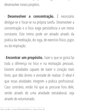
desenvolver novos projetos.
· 
Desenvolver a concentração. 
É necessário 
desligar-se e focar-se na própria tarefa. Desenvolver a 
concentração e o foco exige persistência e um treino 
constante. Este treino pode ser ativado através da 
prática da meditação, do ioga, de exercício físico, jogos 
ou da respiração.
· 
Encontrar um propósito. 
fazer o que se gosta faz 
toda a diferença no foco e na motivação pessoais. 
Existem atividades capazes de bater o coração mais 
forte, que dão ânimo e vontade de realizar. O ideal é 
que essas atividades integrem a prática profissional. 
Caso contrário, então há que as procurar fora dele, 
sendo através de uma atividade extralaboral, seja 
através do voluntariado.
alexandra gomes
inteligência emocional