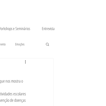
orkshops e Seminários
Entrevista
mento
Emoções
que nos mostra o 
tividades escolares 
revenção de doenças 