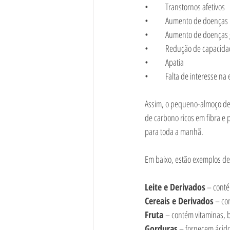
•	Transtornos afetivos
•	Aumento de doenças 
•	Aumento de doenças 
•	Redução de capacid
•	Apatia
•	Falta de interesse na
Assim, o pequeno-almoço dever
de carbono ricos em fibra e 
para toda a manhã.
Em baixo, estão exemplos de
Leite e Derivados
 – conté
Cereais e Derivados
 – co
Fruta 
– contém vitaminas, b
Gorduras
 – fornecem ácido