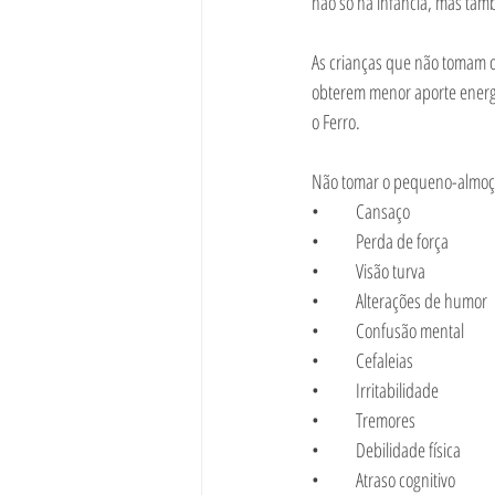
não só na infância, mas tam
As crianças que não tomam 
obterem menor aporte energé
o Ferro. 
Não tomar o pequeno-almoço
•	Cansaço
•	Perda de força
•	Visão turva
•	Alterações de humor
•	Confusão mental
•	Cefaleias
•	Irritabilidade
•	Tremores
•	Debilidade física
•	Atraso cognitivo