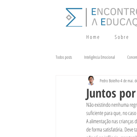
H o m e
S o b r e
Todos posts
Inteligência Emocional
Concen
Pedro Botelho
4 de mai. 
Crescimento
Terapia da Fala
Alim
Juntos po
Não existindo nenhuma regr
suficiente para que, no caso
A alimentação nas crianças d
de forma satisfatória. Deve 