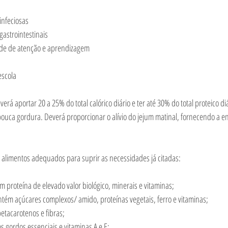
infeciosas
gastrointestinais
ade de atenção e aprendizagem
 escola
á aportar 20 a 25% do total calórico diário e ter até 30% do total proteico diá
pouca gordura. Deverá proporcionar o alívio do jejum matinal, fornecendo a en
 alimentos adequados para suprir as necessidades já citadas:
m proteína de elevado valor biológico, minerais e vitaminas;
ntém açúcares complexos/ amido, proteínas vegetais, ferro e vitaminas;
etacarotenos e fibras;
s gordos essenciais e vitaminas A e E;