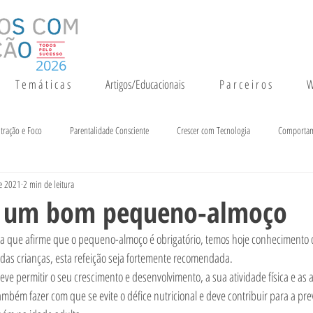
2026
T e m á t i c a s
Artigos/Educacionais
P a r c e i r o s
W
tração e Foco
Parentalidade Consciente
Crescer com Tecnologia
Comporta
de 2021
2 min de leitura
entação e Crescimento
Inteligência
Notícias e Eventos
r um bom pequeno-almoço
a que afirme que o pequeno-almoço é obrigatório, temos hoje conhecimento 
 das crianças, esta refeição seja fortemente recomendada.
eve permitir o seu crescimento e desenvolvimento, a sua atividade física e as a
também fazer com que se evite o défice nutricional e deve contribuir para a p