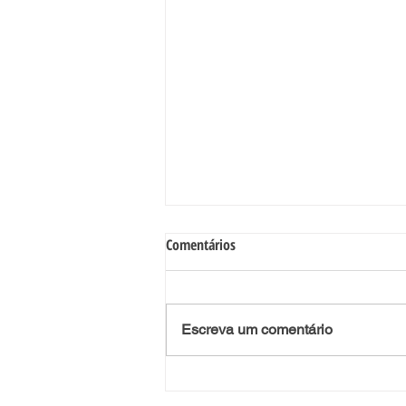
A importância da Educação
Comentários
Financeira na Escola
“A educação financeira é um elemento
fundamental na educação”. Quem o diz são os
Escreva um comentário
autores da obra literária, intitulada
“Educação...