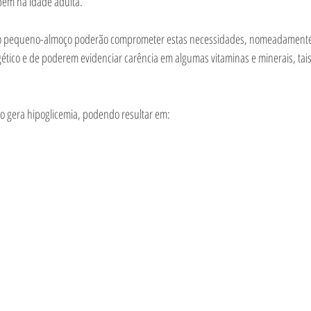
bém na idade adulta.
o pequeno-almoço poderão comprometer estas necessidades, nomeadamente 
tico e de poderem evidenciar carência em algumas vitaminas e minerais, tais
 gera hipoglicemia, podendo resultar em: