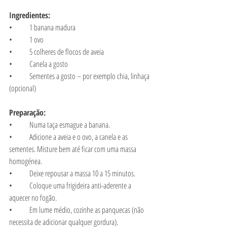
Ingredientes:
•	1 banana madura
•	1 ovo
•	5 colheres de flocos de aveia 
•	Canela a gosto
•	Sementes a gosto – por exemplo chia, linhaça 
(opcional)
Preparação:
•	Numa taça esmague a banana.
•	Adicione a aveia e o ovo, a canela e as 
sementes. Misture bem até ficar com uma massa 
homogénea.
•	Deixe repousar a massa 10 a 15 minutos.
•	Coloque uma frigideira anti-aderente a 
aquecer no fogão.
•	Em lume médio, cozinhe as panquecas (não 
necessita de adicionar qualquer gordura).