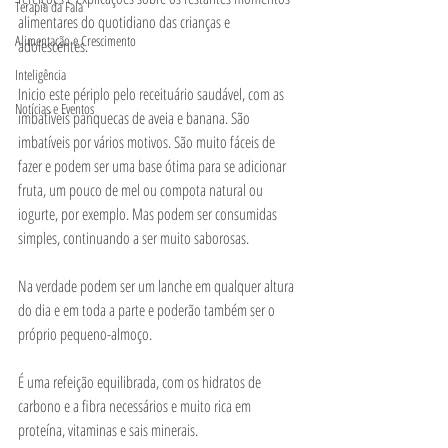
Terapia da Fala
alimentares do quotidiano das crianças e 
Alimentação e Crescimento
adolescentes.
Inteligência
Inicio este périplo pelo receituário saudável, com as 
Notícias e Eventos
imbatíveis panquecas de aveia e banana. São 
imbatíveis por vários motivos. São muito fáceis de 
fazer e podem ser uma base ótima para se adicionar 
fruta, um pouco de mel ou compota natural ou 
iogurte, por exemplo. Mas podem ser consumidas 
simples, continuando a ser muito saborosas. 
Na verdade podem ser um lanche em qualquer altura 
do dia e em toda a parte e poderão também ser o 
próprio pequeno-almoço.
É uma refeição equilibrada, com os hidratos de 
carbono e a fibra necessários e muito rica em 
proteína, vitaminas e sais minerais.