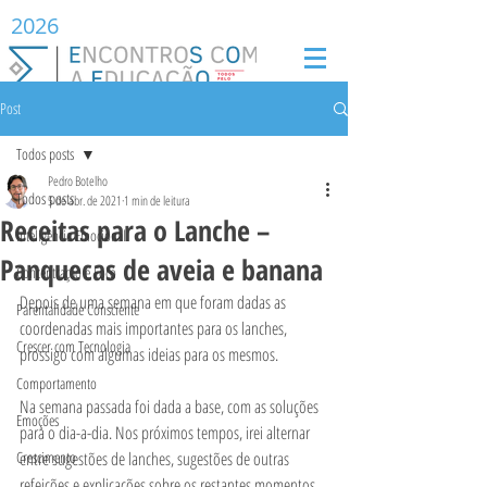
2026
Post
Todos posts
Pedro Botelho
Todos posts
5 de abr. de 2021
1 min de leitura
Receitas para o Lanche –
Inteligência Emocional
Panquecas de aveia e banana
Concentração e Foco
Depois de uma semana em que foram dadas as 
Parentalidade Consciente
coordenadas mais importantes para os lanches, 
Crescer com Tecnologia
prossigo com algumas ideias para os mesmos.
Comportamento
Na semana passada foi dada a base, com as soluções 
Emoções
para o dia-a-dia. Nos próximos tempos, irei alternar 
Crescimento
entre sugestões de lanches, sugestões de outras 
refeições e explicações sobre os restantes momentos 